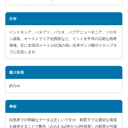
分布
インドネシア、バヌアツ、パラオ、パプアニューギニア、ソロモ
ン諸島、オーストラリア北西部など、インド太平洋の広範な熱帯
海域。主に水深15メートル以浅の浅い沿岸サンゴ礁やドロップオ
フに生息します。
最大体長
約7cm
寿命
自然界での明確なデータは乏しいですが、飼育下では適切な環境
を維持することで数年（おおむね3年から5年程度）の飼育が可能