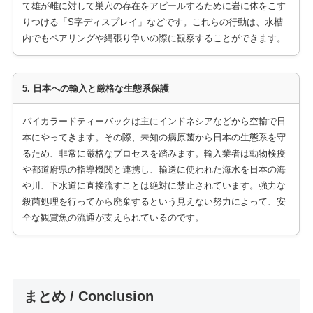
て雄が雌に対して巣穴の存在をアピールするために岩に体をこす
りつける「S字ディスプレイ」などです。これらの行動は、水槽
内でもペアリングや縄張り争いの際に観察することができます。
5. 日本への輸入と厳格な生態系保護
バイカラードティーバックは主にインドネシアなどから空輸で日
本にやってきます。その際、未知の病原菌から日本の生態系を守
るため、非常に厳格なプロセスを踏みます。輸入業者は動物検疫
や都道府県の指導機関と連携し、輸送に使われた海水を日本の海
や川、下水道に直接流すことは絶対に禁止されています。強力な
殺菌処理を行ってから廃棄するという見えない努力によって、安
全な観賞魚の流通が支えられているのです。
まとめ / Conclusion