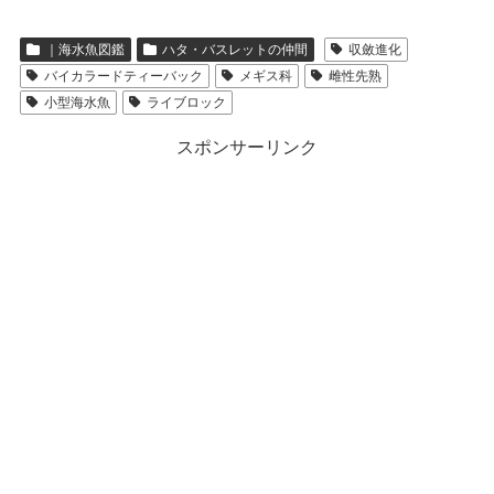
｜海水魚図鑑
ハタ・バスレットの仲間
収斂進化
バイカラードティーバック
メギス科
雌性先熟
小型海水魚
ライブロック
スポンサーリンク