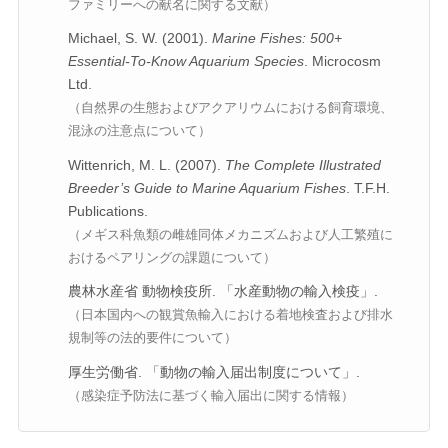
ファミリーへの献名に関する文献）
Michael, S. W. (2001).
Marine Fishes: 500+
Essential-To-Know Aquarium Species
. Microcosm
Ltd.
（自然界の生態およびアクアリウムにおける飼育環境、
混泳の注意点について）
Wittenrich, M. L. (2007).
The Complete Illustrated
Breeder’s Guide to Marine Aquarium Fishes
. T.F.H.
Publications.
（メギス科魚類の雌雄同体メカニズムおよび人工繁殖に
おけるペアリングの課題について）
農林水産省 動物検疫所. 「水産動物の輸入検疫」.
（日本国内への観賞魚輸入における着地検査および排水
規制等の法的要件について）
厚生労働省. 「動物の輸入届出制度について」.
（感染症予防法に基づく輸入届出に関する情報）