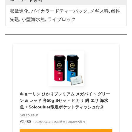
キーワード索引
収斂進化
, 
バイカラードティーバック
, 
メギス科
, 
雌性
先熟
, 
小型海水魚
, 
ライブロック
キョーリン ひかりプレミアム メガバイト グリー
ン & レッド 各50g Sセット ヒカリ 餌 エサ 海水
魚 + Soicouluer限定ポケットティッシュ付き
Soi couleur
¥2,480
（2025/09/10 21:38時点 | Amazon調べ）