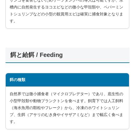
サンゴを食害しないためリーフタンクへの導入は可能ですが、水
槽内に自然発生するヨコエビなどの微小な甲殻類や、ペパーミン
トシュリンプなどの小型の観賞用エビは確実に捕食対象となりま
す。
餌と給餌 / Feeding
餌の種類
自然界では微小捕食者（マイクロプレデター）であり、底生性の
小型甲殻類や動物プランクトンを食べます。飼育下では人工飼料
（海水魚用の顆粒やフレーク）から、冷凍のホワイトシュリン
プ、生餌（アサリのむき身やイサザアミなど）まで幅広く食べま
す。