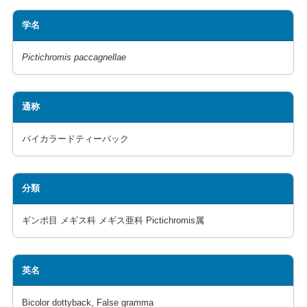
学名
Pictichromis paccagnellae
通称
バイカラードティーバック
分類
ギンポ目 メギス科 メギス亜科 Pictichromis属
英名
Bicolor dottyback, False gramma