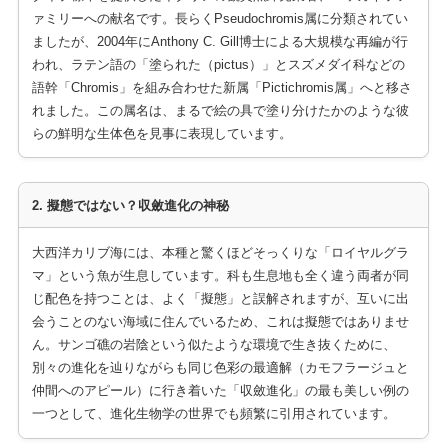
ァミリーへの献名です。長らくPseudochromis属に分類されてい
ましたが、2004年にAnthony C. Gill博士による大規模な再編が行
われ、ラテン語の「塗られた（pictus）」とスズメダイ科などの
語幹「Chromis」を組み合わせた新属「Pictichromis属」へと移さ
れました。この属名は、まるで絵の具で塗り分けたかのような彼
らの鮮明な生体色を見事に表現しています。
2. 擬態ではない？収斂進化の神秘
大西洋カリブ海には、本種と驚くほどそっくりな「ロイヤルグラ
マ」という魚が生息しています。科も生息地も全く違う両者が同
じ配色を持つことは、よく「擬態」と誤解されますが、互いに出
会うことのない海域に住んでいるため、これは擬態ではありませ
ん。サンゴ礁の岩陰という似たような環境で生き抜くために、
別々の進化を辿りながらも同じ色彩の最適解（カモフラージュと
仲間へのアピール）に行き着いた「収斂進化」の最も美しい例の
一つとして、進化生物学の世界でも頻繁に引用されています。