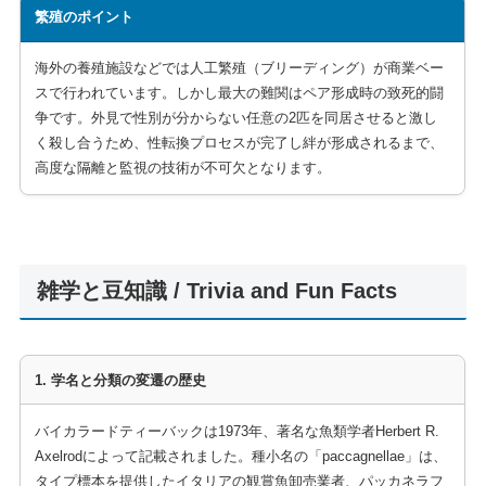
繁殖のポイント
海外の養殖施設などでは人工繁殖（ブリーディング）が商業ベー
スで行われています。しかし最大の難関はペア形成時の致死的闘
争です。外見で性別が分からない任意の2匹を同居させると激し
く殺し合うため、性転換プロセスが完了し絆が形成されるまで、
高度な隔離と監視の技術が不可欠となります。
雑学と豆知識 / Trivia and Fun Facts
1. 学名と分類の変遷の歴史
バイカラードティーバックは1973年、著名な魚類学者Herbert R.
Axelrodによって記載されました。種小名の「paccagnellae」は、
タイプ標本を提供したイタリアの観賞魚卸売業者、パッカネラフ