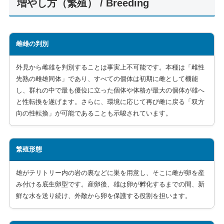
増やし方（繁殖） / Breeding
雌雄の判別
外見から雌雄を判別することは事実上不可能です。本種は「雌性
先熟の雌雄同体」であり、すべての個体は初期に雌として機能
し、群れの中で最も優位に立った個体や体格が最大の個体が雄へ
と性転換を遂げます。さらに、環境に応じて再び雌に戻る「双方
向の性転換」が可能であることも示唆されています。
繁殖形態
雄がテリトリー内の岩の裏などに巣を用意し、そこに雌が卵を産
み付ける底生卵型です。産卵後、雄は卵が孵化するまでの間、新
鮮な水を送り続け、外敵から卵を保護する役割を担います。