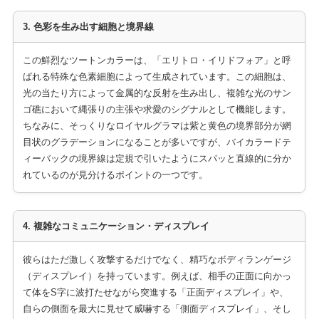
3. 色彩を生み出す細胞と境界線
この鮮烈なツートンカラーは、「エリトロ・イリドフォア」と呼
ばれる特殊な色素細胞によって生成されています。この細胞は、
光の当たり方によって金属的な反射を生み出し、複雑な光のサン
ゴ礁において縄張りの主張や求愛のシグナルとして機能します。
ちなみに、そっくりなロイヤルグラマは紫と黄色の境界部分が網
目状のグラデーションになることが多いですが、バイカラードテ
ィーバックの境界線は定規で引いたようにスパッと直線的に分か
れているのが見分けるポイントの一つです。
4. 複雑なコミュニケーション・ディスプレイ
彼らはただ激しく攻撃するだけでなく、精巧なボディランゲージ
（ディスプレイ）を持っています。例えば、相手の正面に向かっ
て体をS字に波打たせながら突進する「正面ディスプレイ」や、
自らの側面を最大に見せて威嚇する「側面ディスプレイ」、そし