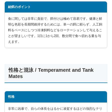
給餌のポイント
食に関しては非常に貪欲で、餌付けは極めて容易です。健康と鮮
明な色彩を長期間維持するためには、単一の餌に頼らず、人工飼
料をベースにしつつ冷凍飼料などをローテーションして与えるこ
とが望ましいです。1日に1から2回、数分間で食べ切れる量を与
えます。
性格と混泳 / Temperament and Tank
Mates
性格
非常に凶暴で、自らの体長をはるかに凌駕するほどの強烈なテリ