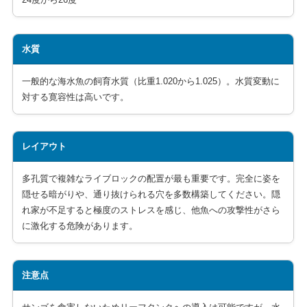
水質
一般的な海水魚の飼育水質（比重1.020から1.025）。水質変動に
対する寛容性は高いです。
レイアウト
多孔質で複雑なライブロックの配置が最も重要です。完全に姿を
隠せる暗がりや、通り抜けられる穴を多数構築してください。隠
れ家が不足すると極度のストレスを感じ、他魚への攻撃性がさら
に激化する危険があります。
注意点