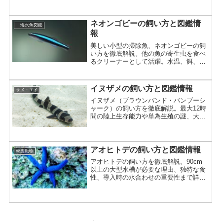
ズ、給餌、病気対策まで詳しく紹介。
ネオンゴビーの飼い方と図鑑情
｜海水魚図鑑
報
美しい小型の掃除魚、ネオンゴビーの飼
い方を徹底解説。他の魚の寄生虫を食べ
るクリーナーとして活躍。水温、餌、混
泳、飼育の注意点まで詳しく紹介。
イヌザメの飼い方と図鑑情報
サメ・エイ
イヌザメ（ブラウンバンド・バンブーシ
ャーク）の飼い方を徹底解説。最大12時
間の陸上生存能力や単為生殖の謎、大型
水槽での飼育ポイントまで詳しく紹介。
アオヒトデの飼い方と図鑑情報
棘皮動物
アオヒトデの飼い方を徹底解説。90cm
以上の大型水槽が必要な理由、独特な食
性、導入時の水合わせの重要性まで詳し
く紹介。