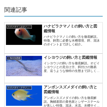
関連記事
ハナビラクマノミの飼い方と図
スズメダイ・クマノミの仲間
鑑情報
ハナビラクマノミの飼い方を徹底解説。
特徴、飼育に必要な水槽環境、餌、混泳
のポイントまで詳しく紹介。
イシヨウジの飼い方と図鑑情報
｜海水魚図鑑
イシヨウジの飼い方を徹底解説。オビイ
シヨウジとの見分け方、餌付けの難易
度、這うような独特の生態まで詳しく紹
介。
アンボンスズメダイの飼い方と
スズメダイ・クマノミの仲間
図鑑情報
アンボンスズメダイの飼い方を徹底解
説。胸鰭基部の黄色斑とシザーステール
が美しい特徴、混泳、水流、水槽サイ