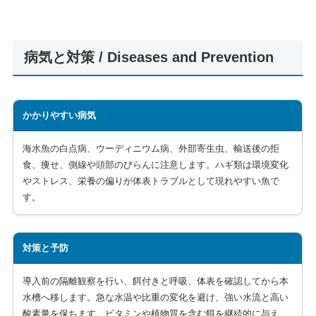
病気と対策 / Diseases and Prevention
かかりやすい病気
海水魚の白点病、ウーディニウム病、外部寄生虫、輸送後の拒
食、痩せ、側線や頭部のびらんに注意します。ハギ類は環境変化
やストレス、栄養の偏りが体表トラブルとして現れやすい魚で
す。
対策と予防
導入前の隔離観察を行い、餌付きと呼吸、体表を確認してから本
水槽へ移します。急な水温や比重の変化を避け、強い水流と高い
酸素量を保ちます。ビタミンや植物質を含む餌を継続的に与え、