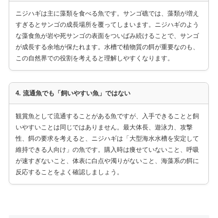
ニジハギは主に藻類を食べる魚です。サンゴ礁では、藻類が増え
すぎるとサンゴの成長場所を覆ってしまいます。ニジハギのよう
な藻食魚が岩や死サンゴの表面をついばみ続けることで、サンゴ
が成長する余地が保たれます。水槽で植物質の餌が重要なのも、
この自然界での役割を考えると理解しやすくなります。
4. 流通魚でも「飼いやすい魚」ではない
観賞魚として流通することがある魚ですが、入手できることと飼
いやすいことは同じではありません。最大体長、遊泳力、攻撃
性、餌の要求を考えると、ニジハギは「大型海水水槽を安定して
維持できる人向け」の魚です。購入時は痩せていないこと、呼吸
が速すぎないこと、体表に白点や濁りがないこと、海藻系の餌に
反応することをよく確認しましょう。