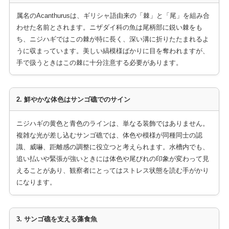
属名のAcanthurusは、ギリシャ語由来の「棘」と「尾」を組み合
わせた名前とされます。ニザダイ科の魚は尾柄部に鋭い棘をも
ち、ニジハギではこの棘が特に長く、深い溝に折りたたまれるよ
うに収まっています。美しい縞模様ばかりに目を奪われますが、
手で扱うときはこの棘に十分注意する必要があります。
2. 鮮やかな体色はサンゴ礁でのサイン
ニジハギの黄色と青色のラインは、単なる装飾ではありません。
複雑な光が差し込むサンゴ礁では、体色や模様が同種同士の認
識、威嚇、距離感の調整に役立つと考えられます。水槽内でも、
追い払いや緊張が強いときには体色や尾びれの印象が変わって見
えることがあり、観察者にとってはストレス状態を読む手がかり
になります。
3. サンゴ礁を支える藻食魚