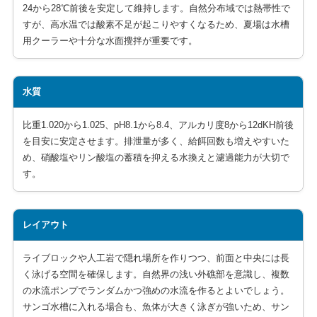
24から28℃前後を安定して維持します。自然分布域では熱帯性で
すが、高水温では酸素不足が起こりやすくなるため、夏場は水槽
用クーラーや十分な水面攪拌が重要です。
水質
比重1.020から1.025、pH8.1から8.4、アルカリ度8から12dKH前後
を目安に安定させます。排泄量が多く、給餌回数も増えやすいた
め、硝酸塩やリン酸塩の蓄積を抑える水換えと濾過能力が大切で
す。
レイアウト
ライブロックや人工岩で隠れ場所を作りつつ、前面と中央には長
く泳げる空間を確保します。自然界の浅い外礁部を意識し、複数
の水流ポンプでランダムかつ強めの水流を作るとよいでしょう。
サンゴ水槽に入れる場合も、魚体が大きく泳ぎが強いため、サン