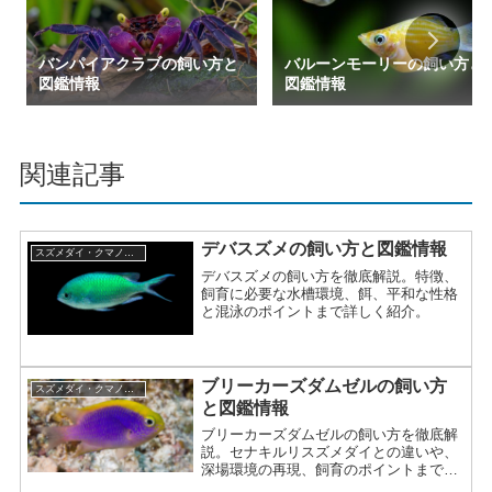
バンパイアクラブの飼い方と
バルーンモーリーの飼い方と
図鑑情報
図鑑情報
関連記事
デバスズメの飼い方と図鑑情報
スズメダイ・クマノミの仲間
デバスズメの飼い方を徹底解説。特徴、
飼育に必要な水槽環境、餌、平和な性格
と混泳のポイントまで詳しく紹介。
ブリーカーズダムゼルの飼い方
スズメダイ・クマノミの仲間
と図鑑情報
ブリーカーズダムゼルの飼い方を徹底解
説。セナキルリスズメダイとの違いや、
深場環境の再現、飼育のポイントまで詳
しく紹介。