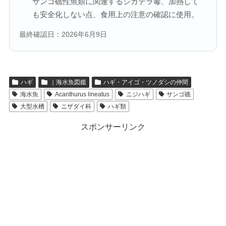
サンゴ礁性魚類に関連するシガテラ毒、加熱して
も安全化しない点、食用上の注意の確認に使用。
最終確認日：2026年6月9日
ハギ
｜海水魚図鑑
ハギ・アイゴ・ツノダシの仲間
海水魚
Acanthurus lineatus
ニジハギ
サンゴ礁
大型水槽
ニザダイ科
ハギ類
スポンサーリンク