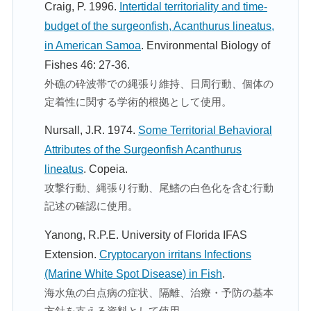
Craig, P. 1996.
Intertidal territoriality and time-
budget of the surgeonfish, Acanthurus lineatus,
in American Samoa
. Environmental Biology of
Fishes 46: 27-36.
外礁の砕波帯での縄張り維持、日周行動、個体の
定着性に関する学術的根拠として使用。
Nursall, J.R. 1974.
Some Territorial Behavioral
Attributes of the Surgeonfish Acanthurus
lineatus
. Copeia.
攻撃行動、縄張り行動、尾鰭の白色化を含む行動
記述の確認に使用。
Yanong, R.P.E. University of Florida IFAS
Extension.
Cryptocaryon irritans Infections
(Marine White Spot Disease) in Fish
.
海水魚の白点病の症状、隔離、治療・予防の基本
方針を支える資料として使用。