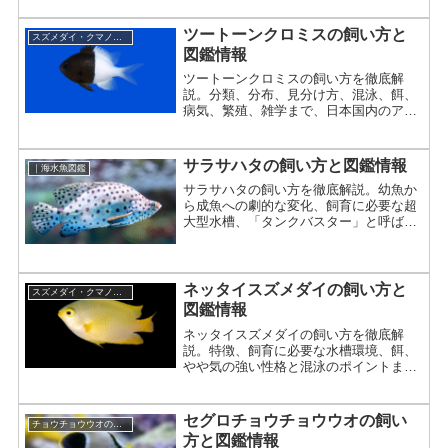
ツートーンクロミスの飼い方と
スズメダイ・クマノミの仲間
図鑑情報
ツートーンクロミスの飼い方を徹底解
説。分類、分布、見分け方、混泳、餌、
病気、繁殖、雑学まで、日本国内のアク
アリスト向けに詳しく紹介。
サラサハタの飼い方と図鑑情報
｜海水魚図鑑
サラサハタの飼い方を徹底解説。幼魚か
ら成魚への劇的な変化、飼育に必要な超
大型水槽、「タンクバスター」と呼ばれ
る所以まで専門的に紹介。
ネッタイスズメダイの飼い方と
スズメダイ・クマノミの仲間
図鑑情報
ネッタイスズメダイの飼い方を徹底解
説。特徴、飼育に必要な水槽環境、餌、
やや気の強い性格と混泳のポイントまで
詳しく紹介。
セグロチョウチョウウオの飼い
チョウチョウウオの仲間
方と図鑑情報