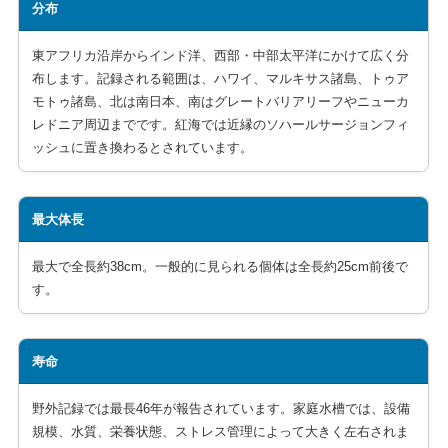
分布
東アフリカ沿岸からインド洋、西部・中部太平洋にかけて広く分
布します。記録される範囲は、ハワイ、マルキサス諸島、トゥア
モトゥ諸島、北は南日本、南はグレートバリアリーフやニューカ
レドニア周辺までです。紅海では近縁のソハールサージョンフィ
ッシュに置き換わるとされています。
最大体長
最大で全長約38cm。一般的に見られる個体は全長約25cm前後で
す。
寿命
野外記録では最長46年が報告されています。家庭水槽では、設備
規模、水質、栄養状態、ストレス管理によって大きく左右されま