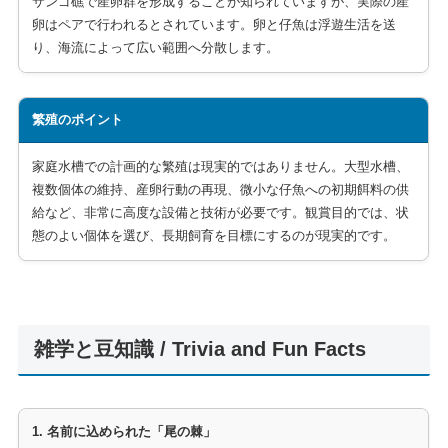
サンゴ礁で産卵群を形成することが知られていますが、実際の産
卵はペアで行われるとされています。卵と仔魚は浮遊生活を送
り、海流によって広い範囲へ分散します。
繁殖のポイント
家庭水槽での計画的な繁殖は現実的ではありません。大型水槽、
複数個体の維持、産卵行動の再現、微小な仔魚への初期餌料の供
給など、非常に高度な設備と技術が必要です。観賞目的では、状
態のよい個体を選び、長期飼育を目標にするのが現実的です。
雑学と豆知識 / Trivia and Fun Facts
1. 名前に込められた「尾の棘」