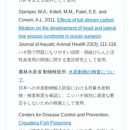
Stamper, M.A., Kittell, M.M., Patel, E.E. and
Corwin, A.L. 2011.
Effects of full-stream carbon
filtration on the development of head and lateral
line erosion syndrome in ocean surgeon
.
Journal of Aquatic Animal Health 23(3): 111-116.
ハギ類で問題になりやすい頭部・側線びらんと活
性炭使用の関係に関する査読研究として使用。
農林水産省 動物検疫所.
水産動物の検査につい
て
.
日本への水産動物輸入防疫における対象水産動
物・検査制度を確認し、ニジハギ個別に過度な断
定をしないための根拠として使用。
Centers for Disease Control and Prevention.
Ciguatera Fish Poisoning
.