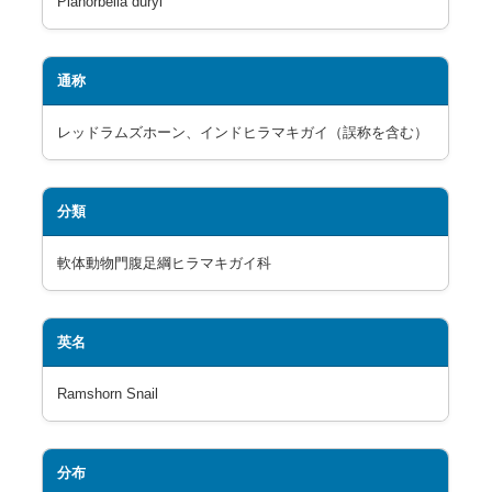
Planorbella duryi
通称
レッドラムズホーン、インドヒラマキガイ（誤称を含む）
分類
軟体動物門腹足綱ヒラマキガイ科
英名
Ramshorn Snail
分布