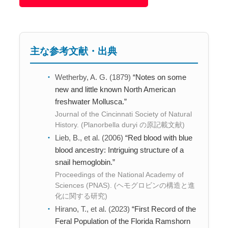
主な参考文献・出典
Wetherby, A. G. (1879)
“Notes on some
new and little known North American
freshwater Mollusca.”
Journal of the Cincinnati Society of Natural
History. (Planorbella duryi の原記載文献)
Lieb, B., et al. (2006)
“Red blood with blue
blood ancestry: Intriguing structure of a
snail hemoglobin.”
Proceedings of the National Academy of
Sciences (PNAS). (ヘモグロビンの構造と進
化に関する研究)
Hirano, T., et al. (2023)
“First Record of the
Feral Population of the Florida Ramshorn