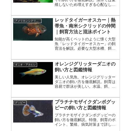
殖しないため増えすぎる心配なし。
水質、餌、混泳の注意点まで詳しく
紹介。
レッドタイガーオスカー｜熱
アメリカンシクリッド
帯魚・南米シクリッドの仲間
｜飼育方法と混泳ポイント
知能が高くペットのように懐く大型
魚「レッドタイガーオスカー」の飼
育法を解説。必要な大型水槽、餌、
混泳の注意点まで、その魅力を最大
限に引き出すポイントを網羅。
オレンジグリッターダニオの
ダニオ・アカヒレ
飼い方と図鑑情報
美しい人気魚、オレンジグリッター
ダニオの飼い方を徹底解説。飼育は
容易で群泳が美しい。水温、餌、混
泳、飼育の注意点まで詳しく紹介。
プラチナモザイクダンボグッ
グッピー
ピーの飼い方と図鑑情報
プラチナモザイクダンボグッピーの
飼い方を徹底解説。特徴、飼育のポ
イント、繁殖、病気対策まで詳しく
紹介。