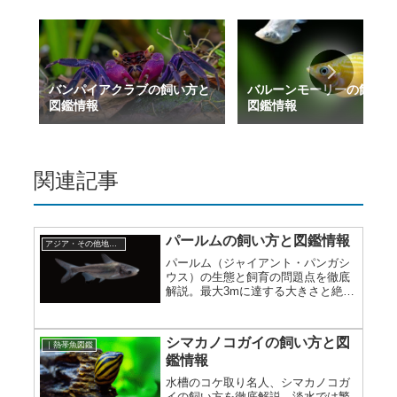
バンパイアクラブの飼い方と
バルーンモーリーの飼い方
図鑑情報
図鑑情報
関連記事
パールムの飼い方と図鑑情報
アジア・その他地域原産ナマズ
パールム（ジャイアント・パンガシ
ウス）の生態と飼育の問題点を徹底
解説。最大3mに達する大きさと絶滅
危惧種である背景から、一般家庭で
の飼育は推奨されません。
シマカノコガイの飼い方と図
｜熱帯魚図鑑
鑑情報
水槽のコケ取り名人、シマカノコガ
イの飼い方を徹底解説。淡水では繁