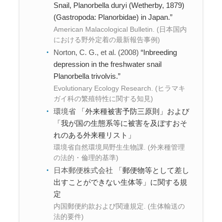
Snail, Planorbella duryi (Wetherby, 1879)
(Gastropoda: Planorbidae) in Japan.”
American Malacological Bulletin. (日本国内
における野外定着の最新報告事例)
Norton, C. G., et al. (2008)
“Inbreeding
depression in the freshwater snail
Planorbella trivolvis.”
Evolutionary Ecology Research. (ヒラマキ
ガイ科の繁殖特性に関する知見)
環境省
「外来種被害予防三原則」および
「我が国の生態系等に被害を及ぼすおそ
れのある外来種リスト」
環境省自然環境局野生生物課. (外来種管理
の法的・倫理的基準)
日本郵便株式会社
「郵便物等として差し
出すことができない生体等」に関する規
定
内国郵便約款および関連規定. (生体輸送の
法的要件)