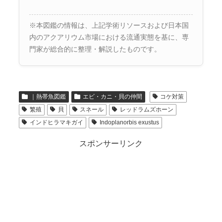
※本図鑑の情報は、上記学術リソースおよび日本国
内のアクアリウム市場における流通実態を基に、専
門家が総合的に整理・解説したものです。
｜熱帯魚図鑑
エビ・カニ・貝の仲間
コケ対策
繁殖
貝
スネール
レッドラムズホーン
インドヒラマキガイ
Indoplanorbis exustus
スポンサーリンク