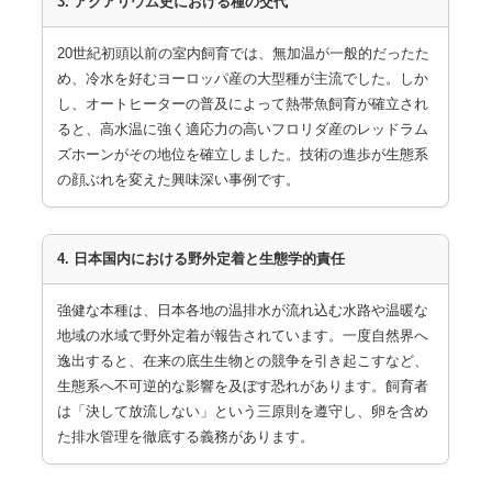
3. アクアリウム史における種の交代
20世紀初頭以前の室内飼育では、無加温が一般的だったた
め、冷水を好むヨーロッパ産の大型種が主流でした。しか
し、オートヒーターの普及によって熱帯魚飼育が確立され
ると、高水温に強く適応力の高いフロリダ産のレッドラム
ズホーンがその地位を確立しました。技術の進歩が生態系
の顔ぶれを変えた興味深い事例です。
4. 日本国内における野外定着と生態学的責任
強健な本種は、日本各地の温排水が流れ込む水路や温暖な
地域の水域で野外定着が報告されています。一度自然界へ
逸出すると、在来の底生生物との競争を引き起こすなど、
生態系へ不可逆的な影響を及ぼす恐れがあります。飼育者
は「決して放流しない」という三原則を遵守し、卵を含め
た排水管理を徹底する義務があります。