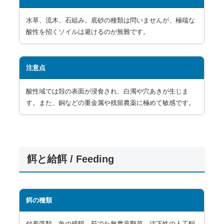
水草、流木、石組み。底砂の種類は問いませんが、極端な
酸性を招くソイルは避けるのが無難です。
注意点
酸性域では殻の表面が浸食され、白濁や穴あきが生じま
す。また、銅などの重金属や残留農薬に極めて敏感です。
餌と給餌 / Feeding
餌の種類
付着藻類、魚の残餌、茹でた無農薬野菜、沈下性の人工飼