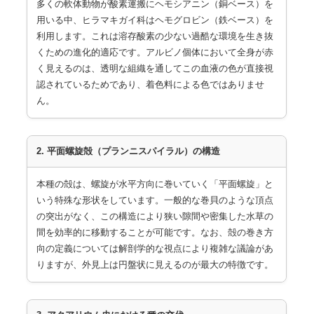
多くの軟体動物が酸素運搬にヘモシアニン（銅ベース）を
用いる中、ヒラマキガイ科はヘモグロビン（鉄ベース）を
利用します。これは溶存酸素の少ない過酷な環境を生き抜
くための進化的適応です。アルビノ個体において全身が赤
く見えるのは、透明な組織を通してこの血液の色が直接視
認されているためであり、着色料による色ではありませ
ん。
2. 平面螺旋殻（プランニスパイラル）の構造
本種の殻は、螺旋が水平方向に巻いていく「平面螺旋」と
いう特殊な形状をしています。一般的な巻貝のような頂点
の突出がなく、この構造により狭い隙間や密集した水草の
間を効率的に移動することが可能です。なお、殻の巻き方
向の定義については解剖学的な視点により複雑な議論があ
りますが、外見上は円盤状に見えるのが最大の特徴です。