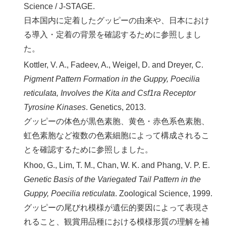
Science / J-STAGE.
日本国内に定着したグッピーの由来や、日本におけ
る導入・定着の背景を確認するために参照しまし
た。
Kottler, V. A., Fadeev, A., Weigel, D. and Dreyer, C.
Pigment Pattern Formation in the Guppy, Poecilia
reticulata, Involves the Kita and Csf1ra Receptor
Tyrosine Kinases
. Genetics, 2013.
グッピーの体色が黒色素胞、黄色・赤色系色素胞、
虹色素胞など複数の色素細胞によって構成されるこ
とを確認するために参照しました。
Khoo, G., Lim, T. M., Chan, W. K. and Phang, V. P. E.
Genetic Basis of the Variegated Tail Pattern in the
Guppy, Poecilia reticulata
. Zoological Science, 1999.
グッピーの尾びれ模様が遺伝的要因によって表現さ
れること、観賞用品種における模様形質の理解を補