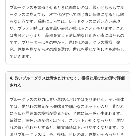
ブルーグラスを繁殖させるときに面白いのは、親がどちらもブル
ーグラスに見えても、次世代がすべて同じ青い個体になるとは限
らない点です。系統によっては、レッドグラスに近い赤い表現
や、ブラオと呼ばれる青黒い表現が現れることがあります。これ
は失敗というより、品種を支える遺伝的な仕組みが表に出たもの
です。ブリーダーはその中から、尾びれの形、グラス模様、発
色、体格を見ながら次の親を選び、世代を重ねて美しさを維持し
ていきます。
4. 良いブルーグラスは青さだけでなく、模様と尾びれの形で評価
される
ブルーグラスの魅力は青い尾びれだけではありません。良い個体
では、尾びれの根元から先端まで細かなスポットが入り、背びれ
にも似た雰囲気の模様が乗るため、全体に統一感が生まれます。
反対に、黄色い斑が強く出たり、スポットが粗くなったり、尾び
れの形が崩れたりすると、観賞価値は下がりやすくなります。つ
まりブルーグラスは、色、模様、ヒレの形、体格がそろったとき