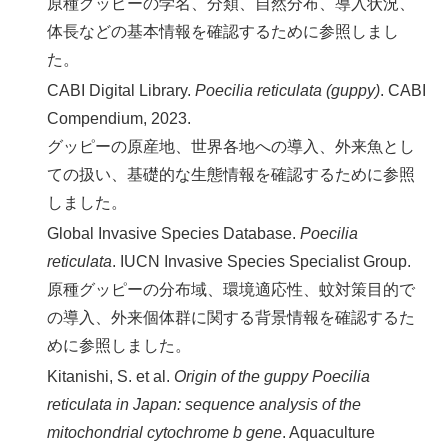
原種グッピーの学名、分類、自然分布、導入状況、
体長などの基本情報を確認するために参照しまし
た。
CABI Digital Library.
Poecilia reticulata (guppy)
. CABI
Compendium, 2023.
グッピーの原産地、世界各地への導入、外来魚とし
ての扱い、基礎的な生態情報を確認するために参照
しました。
Global Invasive Species Database.
Poecilia
reticulata
. IUCN Invasive Species Specialist Group.
原種グッピーの分布域、環境適応性、蚊対策目的で
の導入、外来個体群に関する背景情報を確認するた
めに参照しました。
Kitanishi, S. et al.
Origin of the guppy Poecilia
reticulata in Japan: sequence analysis of the
mitochondrial cytochrome b gene
. Aquaculture