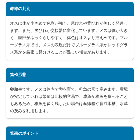
雌雄の判別
オスは体が小さめで色彩が強く、尾びれや背びれが美しく発達し
ます。また、尻びれが交接器に変化しています。メスは体が大き
く、腹部がふっくらしやすく、体色はオスより控えめです。ブル
ーグラス系では、メスの表現だけでブルーグラス系かレッドグラ
ス系かを厳密に見分けることが難しい場合があります。
繁殖形態
卵胎生です。メスは体内で卵を育て、稚魚の形で産みます。環境
が安定していれば繁殖は比較的容易で、成魚が稚魚を食べること
もあるため、稚魚を多く残したい場合は産卵箱や育成水槽、水草
の茂みを利用します。
繁殖のポイント