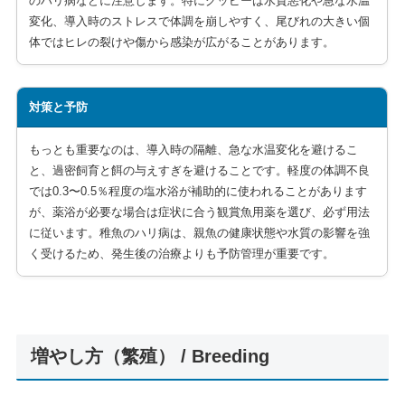
のハリ病などに注意します。特にグッピーは水質悪化や急な水温
変化、導入時のストレスで体調を崩しやすく、尾びれの大きい個
体ではヒレの裂けや傷から感染が広がることがあります。
対策と予防
もっとも重要なのは、導入時の隔離、急な水温変化を避けるこ
と、過密飼育と餌の与えすぎを避けることです。軽度の体調不良
では0.3〜0.5％程度の塩水浴が補助的に使われることがあります
が、薬浴が必要な場合は症状に合う観賞魚用薬を選び、必ず用法
に従います。稚魚のハリ病は、親魚の健康状態や水質の影響を強
く受けるため、発生後の治療よりも予防管理が重要です。
増やし方（繁殖） / Breeding