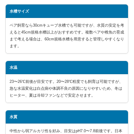
水槽サイズ
ペア飼育なら30cmキューブ水槽でも可能ですが、水質の安定を考
えると45cm規格水槽以上がおすすめです。複数ペアや稚魚の育成
まで考える場合は、60cm規格水槽を用意すると管理しやすくなり
ます。
水温
23〜26℃前後が目安です。20〜28℃程度でも飼育は可能ですが、
急な水温変化は白点病や体調不良の原因になりやすいため、冬は
ヒーター、夏は冷却ファンなどで安定させます。
水質
中性から弱アルカリ性を好み、目安はpH7.0〜7.8前後です。日本