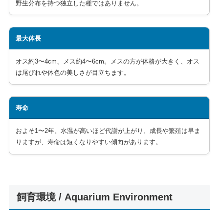
野生分布を持つ独立した種ではありません。
最大体長
オス約3〜4cm、メス約4〜6cm。メスの方が体格が大きく、オス
は尾びれや体色の美しさが目立ちます。
寿命
およそ1〜2年。水温が高いほど代謝が上がり、成長や繁殖は早ま
りますが、寿命は短くなりやすい傾向があります。
飼育環境 / Aquarium Environment