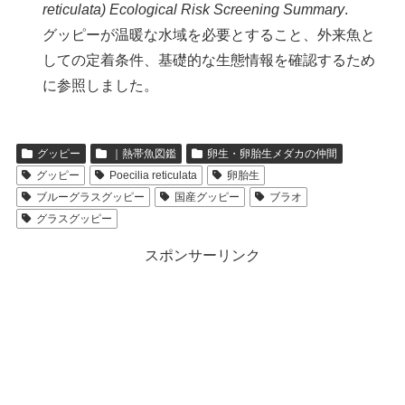
reticulata) Ecological Risk Screening Summary
.
グッピーが温暖な水域を必要とすること、外来魚と
しての定着条件、基礎的な生態情報を確認するため
に参照しました。
グッピー
｜熱帯魚図鑑
卵生・卵胎生メダカの仲間
グッピー
Poecilia reticulata
卵胎生
ブルーグラスグッピー
国産グッピー
ブラオ
グラスグッピー
スポンサーリンク