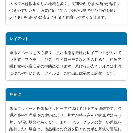
の水道水は軟水寄りの地域も多く、長期管理では水槽内が酸性に
傾きやすいため、必要に応じてカキ殻や少量のサンゴ砂を使い、
pHとKHを穏やかに安定させると飼育しやすくなります。
レイアウト
遊泳スペースを広く取り、強い水流を避けたレイアウトが向いて
います。マツモ、ナヤス、ウィローモスなどを入れると、稚魚の
隠れ家や水質安定の補助になります。尾びれが大きいオスは水流
に疲れやすいため、フィルターの吐出口は弱めに調整します。
注意点
国産グッピーと外国産グッピーの混泳は避けるのが無難です。流
通経路や管理環境の違いにより、片方が持ち込んだ病原体にもう
片方が弱い場合があります。また、ブルーグラスの美しい系統を
維持したい場合は、他品種との交雑を防ぐため単独系統で管理し