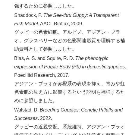
強するために参照しました。
Shaddock, P.
The See-thru Guppy: A Transparent
Fish Model
. AACL Bioflux, 2009.
グッピーの色素細胞、アルビノ、アジアン・ブラ
オ、グラスベリーなどの色彩関連形質を理解する補
助資料として参照しました。
Bias, A. S. and Squire, R. D.
The phenotypic
expression of Purple Body (Pb) in domestic guppies
.
Poeciliid Research, 2017.
アジアン・ブラオが赤橙系の表現を抑え、青みや虹
色素胞の見え方に影響するという説明を補強するた
めに参照しました。
Walstad, D.
Breeding Guppies: Genetic Pitfalls and
Successes
. 2022.
グッピーの近親交配、系統維持、アジアン・ブラオ