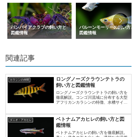
バンパイアクラブの飼い方と
バルーンモーリーの飼い方と
図鑑情報
図鑑情報
関連記事
ロングノーズクラウンテトラの
カラシンの仲間
飼い方と図鑑情報
ロングノーズクラウンテトラの飼い方を
徹底解説。コンゴ川流域に分布する大型
アフリカンカラシンの特徴、水槽サイ
ズ、餌、混泳、病気対策、繁殖情報まで
詳しく紹介。
ベトナムアカヒレの飼い方と図
ダニオ・アカヒレ
鑑情報
ベトナムアカヒレの飼い方を徹底解説。