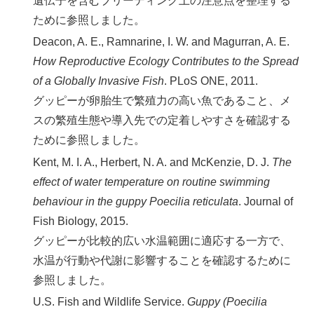
遺伝子を含むブリーディング上の注意点を整理する
ために参照しました。
Deacon, A. E., Ramnarine, I. W. and Magurran, A. E.
How Reproductive Ecology Contributes to the Spread
of a Globally Invasive Fish
. PLoS ONE, 2011.
グッピーが卵胎生で繁殖力の高い魚であること、メ
スの繁殖生態や導入先での定着しやすさを確認する
ために参照しました。
Kent, M. I. A., Herbert, N. A. and McKenzie, D. J.
The
effect of water temperature on routine swimming
behaviour in the guppy Poecilia reticulata
. Journal of
Fish Biology, 2015.
グッピーが比較的広い水温範囲に適応する一方で、
水温が行動や代謝に影響することを確認するために
参照しました。
U.S. Fish and Wildlife Service.
Guppy (Poecilia