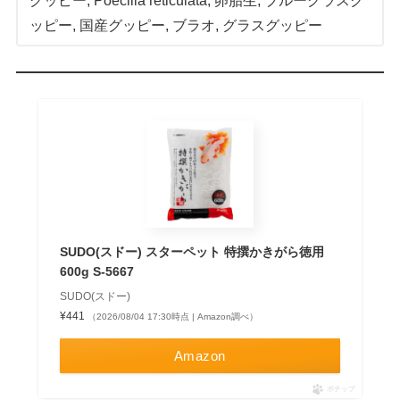
グッピー
, 
Poecilia reticulata
, 
卵胎生
, 
ブルーグラスグ
ッピー
, 
国産グッピー
, 
ブラオ
, 
グラスグッピー
SUDO(スドー) スターペット 特撰かきがら徳用
600g S-5667
SUDO(スドー)
¥441
（2026/08/04 17:30時点 | Amazon調べ）
Amazon
ポチップ