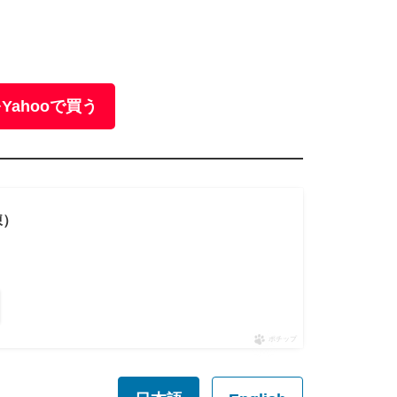
Yahooで買う
凍）
ポチップ