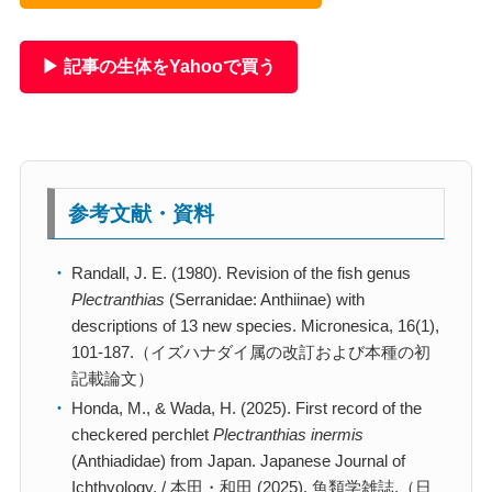
▶ 記事の生体をYahooで買う
参考文献・資料
Randall, J. E. (1980). Revision of the fish genus
Plectranthias
(Serranidae: Anthiinae) with
descriptions of 13 new species. Micronesica, 16(1),
101-187.（イズハナダイ属の改訂および本種の初
記載論文）
Honda, M., & Wada, H. (2025). First record of the
checkered perchlet
Plectranthias inermis
(Anthiadidae) from Japan. Japanese Journal of
Ichthyology. / 本田・和田 (2025). 魚類学雑誌.（日