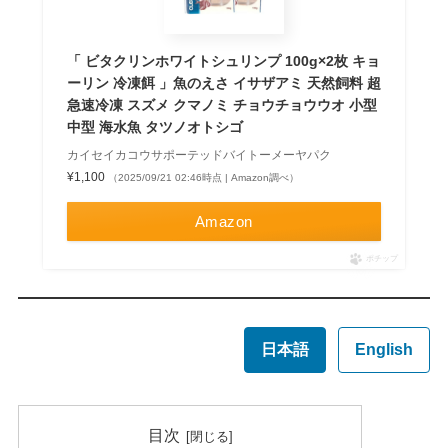
「 ビタクリンホワイトシュリンプ 100g×2枚 キョ
ーリン 冷凍餌 」魚のえさ イサザアミ 天然飼料 超
急速冷凍 スズメ クマノミ チョウチョウウオ 小型
中型 海水魚 タツノオトシゴ
カイセイカコウサポーテッドバイトーメーヤパク
¥1,100
（2025/09/21 02:46時点 | Amazon調べ）
Amazon
ポチップ
日本語
English
目次