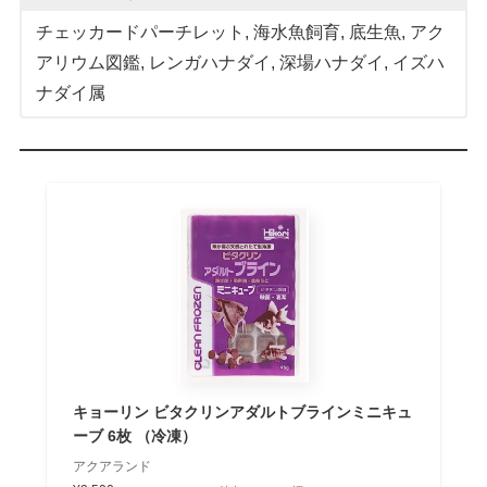
チェッカードパーチレット
, 
海水魚飼育
, 
底生魚
, 
アク
アリウム図鑑
, 
レンガハナダイ
, 
深場ハナダイ
, 
イズハ
ナダイ属
キョーリン ビタクリンアダルトブラインミニキュ
ーブ 6枚 （冷凍）
アクアランド