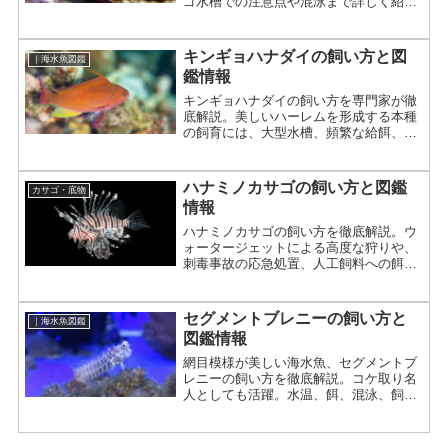
ゴ水槽での注意点や混泳まで詳しく紹
介。
キンギョハナダイの飼い方と図
｜海水魚図鑑
鑑情報
キンギョハナダイの飼い方を専門家が徹
底解説。美しいハーレムを形成する本種
の飼育には、大型水槽、頻繁な給餌、強
力な水流が必須。中〜上級者向け。
ハナミノカサゴの飼い方と図鑑
カサゴ・底物
情報
ハナミノカサゴの飼い方を徹底解説。ウ
ォータージェットによる高度な狩りや、
刺毒事故の応急処置、人工飼料への餌付
けまで専門家が詳しく紹介します。
セグメントブレニーの飼い方と
｜海水魚図鑑
図鑑情報
網目模様が美しい海水魚、セグメントブ
レニーの飼い方を徹底解説。コケ取り名
人としても活躍。水温、餌、混泳、飼育
の注意点まで詳しく紹介。