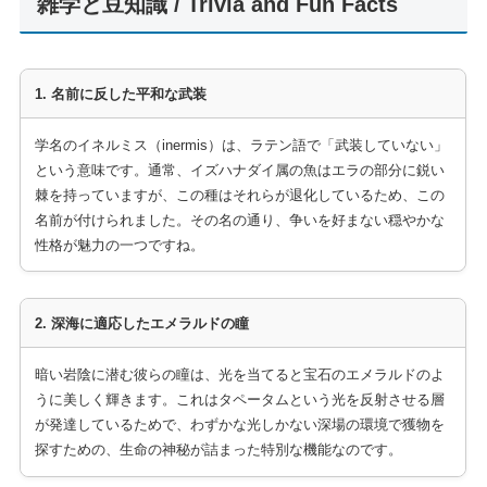
雑学と豆知識 / Trivia and Fun Facts
1. 名前に反した平和な武装
学名のイネルミス（inermis）は、ラテン語で「武装していない」
という意味です。通常、イズハナダイ属の魚はエラの部分に鋭い
棘を持っていますが、この種はそれらが退化しているため、この
名前が付けられました。その名の通り、争いを好まない穏やかな
性格が魅力の一つですね。
2. 深海に適応したエメラルドの瞳
暗い岩陰に潜む彼らの瞳は、光を当てると宝石のエメラルドのよ
うに美しく輝きます。これはタペータムという光を反射させる層
が発達しているためで、わずかな光しかない深場の環境で獲物を
探すための、生命の神秘が詰まった特別な機能なのです。