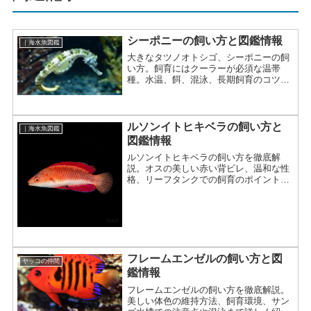
シーポニーの飼い方と図鑑情報
｜海水魚図鑑
大きなタツノオトシゴ、シーポニーの飼
い方。飼育にはクーラーが必須な温帯
種。水温、餌、混泳、長期飼育のコツま
で詳しく紹介。
ルソンイトヒキベラの飼い方と
｜海水魚図鑑
図鑑情報
ルソンイトヒキベラの飼い方を徹底解
説。オスの美しい赤い背ビレ、温和な性
格、リーフタンクでの飼育のポイントま
で詳しく紹介。
フレームエンゼルの飼い方と図
ヤッコの仲間
鑑情報
フレームエンゼルの飼い方を徹底解説。
美しい体色の維持方法、飼育環境、サン