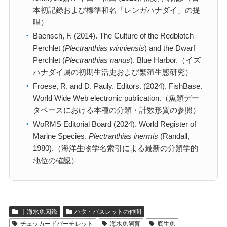
本初記録および標準和名「レンガハナダイ」の提
唱）
Baensch, F. (2014). The Culture of the Redblotch
Perchlet (
Plectranthias winniensis
) and the Dwarf
Perchlet (
Plectranthias nanus
). Blue Harbor.（イズ
ハナダイ属の初期生活史および繁殖生態研究）
Froese, R. and D. Pauly. Editors. (2024). FishBase.
World Wide Web electronic publication.（魚類デー
タベースにおける本種の分類・計数形質の参照）
WoRMS Editorial Board (2024). World Register of
Marine Species.
Plectranthias inermis
(Randall,
1980).（海洋生物学名索引による最新の分類学的
地位の確認）
｜海水魚図鑑
ハタ・バスレットの仲間
チェッカードパーチレット
海水魚飼育
底生魚