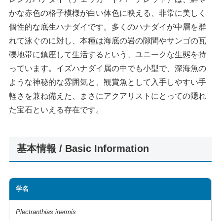
かな赤色の格子模様が白い体色に映える、非常に美しく
個性的な底生ハナダイです。多くのハナダイが中層を群
れて泳ぐのに対し、本種は海底の岩の隙間やサンゴの瓦
礫地帯に鎮座して生活するという、ユニークな生態を持
っています。イズハナダイ属の中でも小型で、深海魚の
ような神秘的な雰囲気と、観賞魚として入手しやすい手
軽さを兼ね備えた、まさにアクアリストにとっての隠れ
た宝石といえる存在です。
基本情報 / Basic Information
学名
Plectranthias inermis