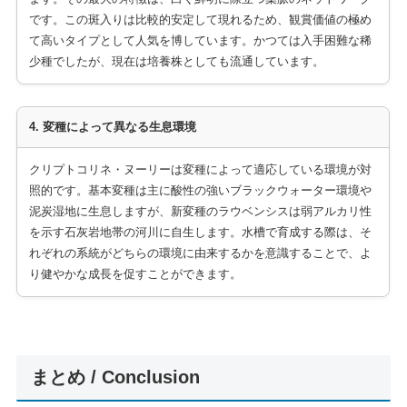
です。この斑入りは比較的安定して現れるため、観賞価値の極め
て高いタイプとして人気を博しています。かつては入手困難な稀
少種でしたが、現在は培養株としても流通しています。
4. 変種によって異なる生息環境
クリプトコリネ・ヌーリーは変種によって適応している環境が対
照的です。基本変種は主に酸性の強いブラックウォーター環境や
泥炭湿地に生息しますが、新変種のラウベンシスは弱アルカリ性
を示す石灰岩地帯の河川に自生します。水槽で育成する際は、そ
れぞれの系統がどちらの環境に由来するかを意識することで、よ
り健やかな成長を促すことができます。
まとめ / Conclusion