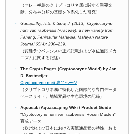
（マレー半島のクリプトコリネ属に関する重要文
献。分布や分類の基礎を体系化した研究）
・
Ganapathy, H.B. & Siow, J. (2013). Cryptocoryne
nurii var. raubensis (Araceae), a new variety from
Pahang, Peninsular Malaysia. Malayan Nature
Journal 65(4): 230–239.
（変種ラウベンシスの正式記載および水位適応メカ
ニズムに関する記述）
・
The Crypts Pages (Cryptocoryne World) by Jan
D. Bastmeijer
Cryptocoryne nurii 専門ページ
（クリプトコリネ属に特化した国際的な専門データ
ベースサイト。地域変異や生息環境の記録）
・
Aquasabi Aquascaping Wiki / Product Guide
“Cryptocoryne nurii var. raubensis ‘Rosen Maiden'”
育成データ
（欧州および日本における実流通品種の特性、およ