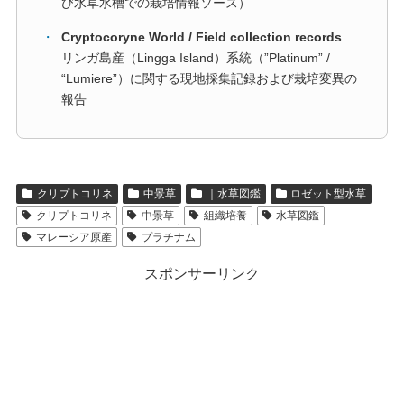
び水草水槽での栽培情報ソース）
・
Cryptocoryne World / Field collection records
リンガ島産（Lingga Island）系統（”Platinum” /
“Lumiere”）に関する現地採集記録および栽培変異の
報告
クリプトコリネ
中景草
｜水草図鑑
ロゼット型水草
クリプトコリネ
中景草
組織培養
水草図鑑
マレーシア原産
プラチナム
スポンサーリンク