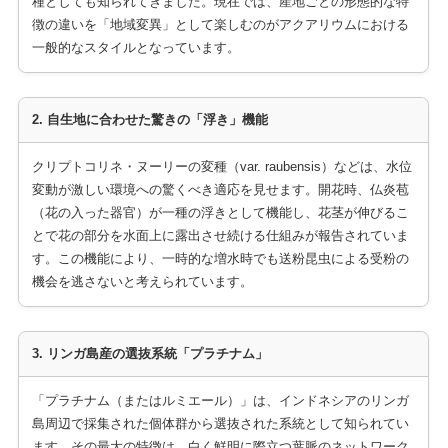
種としても知られてきました。現在では、産地ごとの形態的な特
徴の違いを「地域変異」として楽しむのがアクアリウムにおける
一般的なスタイルとなっています。
2. 自生地に合わせた驚きの「浮き」機能
クリプトコリネ・ヌーリーの変種（var. raubensis）などは、水位
変動が激しい環境への驚くべき適応を見せます。開花時、仏炎苞
（花の入った器官）が一種の浮きとして機能し、花茎が伸びるこ
とで花の部分を水面上に露出させ続ける仕組みが報告されていま
す。この機能により、一時的な増水時でも送粉昆虫による受粉の
機会を逃さないと考えられています。
3. リンガ島産の選抜系統「プラチナム」
「プラチナム（またはルミエール）」は、インドネシアのリンガ
島周辺で採集された個体群から選抜された系統として知られてい
ます。その最大の特徴は、白く鮮明に際立つ葉脈のネットワーク