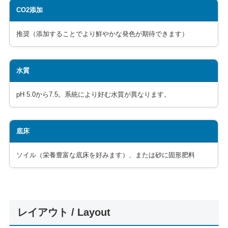
CO2添加
推奨（添加することでより鮮やかな発色が期待できます）
水質
pH 5.0から7.5。系統により好む水質が異なります。
底床
ソイル（栄養豊富な底床を好みます）、または砂に固形肥料
レイアウト / Layout