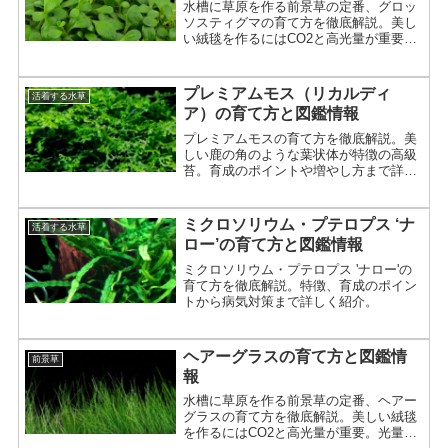
水槽に草原を作る前景草の定番、グロッ
ソスティグマの育て方を徹底解説。美し
い絨毯を作るにはCO2と高光量が重要。
光量、底床、増やし方、トリミングのコ
ツまで詳しく紹介。
プレミアムモス（リカルディ
活着する水草
ア）の育て方と図鑑情報
プレミアムモスの育て方を徹底解説。美
しい鹿の角のような葉状体が特徴の高級
苔。育成のポイントや増やし方まで詳し
く紹介。
ミクロソリウム・プテロプス ‘ナ
活着する水草
ロー’の育て方と図鑑情報
ミクロソリウム・プテロプス 'ナロー'の
育て方を徹底解説。特徴、育成のポイン
トから病気対策まで詳しく紹介。
ヘアーグラスの育て方と図鑑情
前景草
報
水槽に草原を作る前景草の定番、ヘアー
グラスの育て方を徹底解説。美しい絨毯
を作るにはCO2と高光量が重要。光量、