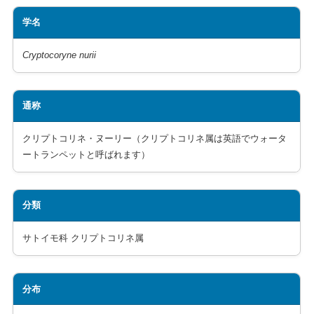
学名
Cryptocoryne nurii
通称
クリプトコリネ・ヌーリー（クリプトコリネ属は英語でウォータ
ートランペットと呼ばれます）
分類
サトイモ科 クリプトコリネ属
分布