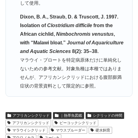
して使用。
Dixon, B. A., Straub, D. & Truscott, J. 1997.
Isolation of
Clostridium difficile
from the
African cichlid,
Nimbochromis venustus
,
with “Malawi bloat.”
Journal of Aquariculture
and Aquatic Sciences
8(2): 35–38.
マラウイ・ブロートを特定病原体だけに単純化し
ないための参考文献。対象魚種は本種ではありま
せんが、アフリカンシクリッドにおける腹部膨満
症状の背景資料として限定的に参照。
アフリカンシクリッド
｜熱帯魚図鑑
シクリッドの仲間
アフリカンシクリッド
ピーコックシクリッド
マラウイシクリッド
マウスブルーダー
硬水飼育
アウロノカラ
ユーレカ