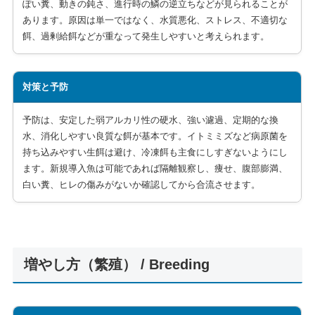
ぽい糞、動きの鈍さ、進行時の鱗の逆立ちなどが見られることが
あります。原因は単一ではなく、水質悪化、ストレス、不適切な
餌、過剰給餌などが重なって発生しやすいと考えられます。
対策と予防
予防は、安定した弱アルカリ性の硬水、強い濾過、定期的な換
水、消化しやすい良質な餌が基本です。イトミミズなど病原菌を
持ち込みやすい生餌は避け、冷凍餌も主食にしすぎないようにし
ます。新規導入魚は可能であれば隔離観察し、痩せ、腹部膨満、
白い糞、ヒレの傷みがないか確認してから合流させます。
増やし方（繁殖） / Breeding