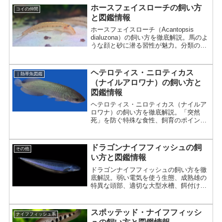
ホースフェイスローチの飼い方
コイの仲間
と図鑑情報
ホースフェイスローチ（Acantopsis
dialuzona）の飼い方を徹底解説。馬のよ
うな顔と砂に潜る習性が魅力。分類の真
実、推奨する底砂（田砂）、混泳の相性
まで詳しく紹介。
ヘテロティス・ニロティカス
｜熱帯魚図鑑
（ナイルアロワナ）の飼い方と
図鑑情報
ヘテロティス・ニロティカス（ナイルア
ロワナ）の飼い方を徹底解説。「突然
死」を防ぐ特殊な食性、飼育のポイント
まで詳しく紹介。
ドラゴンナイフフィッシュの飼
その他
い方と図鑑情報
ドラゴンナイフフィッシュの飼い方を徹
底解説。弱い電気を使う生態、成熟雄の
特異な頭部、適切な大型水槽、餌付け、
混泳、病気への注意点まで詳しく紹介。
スポッテッド・ナイフフィッシ
ナイフフィッシュ系