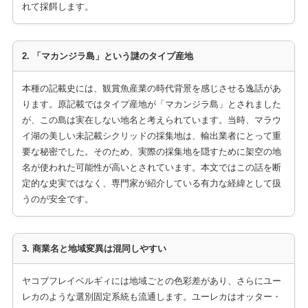
れて採餌します。
2. 「マカンジラ島」という謎のタイプ産地
本種の記載史には、観賞魚産業の時代背景を感じさせる逸話があ
ります。原記載ではタイプ産地が「マカンジラ島」とされました
が、この島は実在しない地名と考えられています。当時、マラウ
イ湖の美しい未記載シクリッドの採集地は、輸出業者にとって重
要な秘密でした。そのため、実際の採集地を隠すために架空の地
名が使われた可能性が高いとされています。本文ではこの話を断
定的な史実ではなく、専門家が紹介している有力な経緯として扱
うのが安全です。
3. 商業名と地域変異は混同しやすい
ヤコブフレイベルギィには地域ごとの色彩差があり、さらにユー
レカのような選別固定系統も流通します。ユーレカはオッター・