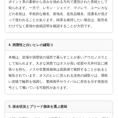
ポイント系の素材から赤みを強める方向で選別された系統として
知られます。一方で、レモン・ジェイク、マメレラ、ユーレカな
どの名前は、学術的な種名、産地名、改良品種名、流通名が混ざ
って使われることがあります。純系を維持したい場合は、販売名
だけでなく産地や血統説明を確認することが大切です。
4. 洞窟性と白いヒレの縁取り
本種は、岩場や洞窟状の場所で暮らすことが多いアウロノカラと
して知られます。大きな洞窟ではオスが高い岩面や天井付近に縄
張りを持ち、メスや非繁殖個体は底面側で索餌することがあると
報告されています。オスのヒレに見られる淡色の縁取りは、薄暗
い岩陰で輪郭を強調し、繁殖相手やライバルに存在を示す視覚信
号として働いている可能性があります。
5. 保全状況とブリード個体を選ぶ意味