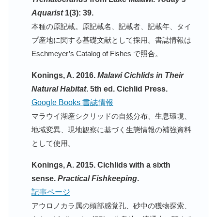
Aquarist
1(3): 39.
本種の原記載。原記載名、記載者、記載年、タイ
プ産地に関する基礎文献として採用。書誌情報は
Eschmeyer’s Catalog of Fishes で照合。
Konings, A. 2016.
Malawi Cichlids in Their
Natural Habitat
. 5th ed. Cichlid Press.
Google Books 書誌情報
マラウイ湖産シクリッドの自然分布、生息環境、
地域変異、現地観察に基づく生態情報の補強資料
として使用。
Konings, A. 2015. Cichlids with a sixth
sense.
Practical Fishkeeping
.
記事ページ
アウロノカラ属の頭部感覚孔、砂中の獲物探索、