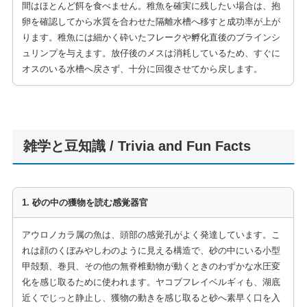
間はほとんど餌を食べません。稚魚を確実に残したい場合は、抱
卵を確認してから水質を合わせた隔離水槽へ移すと成功率が上が
ります。稚魚には細かく砕いたフレークや孵化直後のブラインシ
ュリンプを与えます。放仔後のメスは消耗しているため、すぐに
オスのいる水槽へ戻さず、十分に回復させてから戻します。
雑学と豆知識 / Trivia and Fun Facts
1. 砂の中の獲物を読む感覚器官
アウロノカラ属の魚は、頭部の感覚孔がよく発達しています。こ
れは顔のくぼみやしわのように見える構造で、砂の中にいる小型
甲殻類、巻貝、その他の無脊椎動物が動くときのわずかな水圧変
化を感じ取るために使われます。ヤコブフレイベルギィも、湖底
近くでじっと静止し、獲物の動きを感じ取ると砂へ素早く口を入