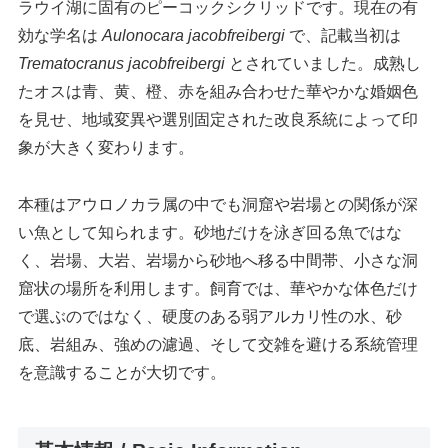
ラウイ湖に固有のピーコックシクリッドです。現在の有
効な学名は
Aulonocara jacobfreibergi
で、記載当初は
Trematocranus jacobfreibergi
とされていました。成熟し
たオスは青、黄、橙、赤を組み合わせた華やかな婚姻色
を見せ、地域変異や選別固定された改良系統によって印
象が大きく変わります。
本種はアウロノカラ属の中でも洞窟や岩場との関係が深
い魚として知られます。砂地だけを泳ぎ回る魚ではな
く、岩場、大岩、岩場から砂地へ移る中間帯、小さな洞
窟状の場所を利用します。飼育では、華やかな体色だけ
で選ぶのではなく、硬度のある弱アルカリ性の水、砂
底、岩組み、強めの濾過、そして交雑を避ける系統管理
を意識することが大切です。