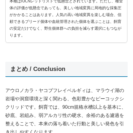
本種はIUCNレッドリストで低懸念とされています。ただし、種全
体の評価が低懸念であっても、美しい地域変異に局地的な採集圧
がかかることはあります。人気の高い地域変異を楽しむ場合、信
頼できるブリード個体や血統管理された個体を選ぶことは、飼育
の安定だけでなく、野生個体群への負担を減らす選択にもつなが
ります。
まとめ / Conclusion
アウロノカラ・ヤコブフレイベルギィは、マラウイ湖の
岩場や洞窟環境と深く関わる、色彩豊かなピーコックシ
クリッドです。飼育では、90cm規格水槽以上を基本に、
砂底、岩組み、弱アルカリ性の硬水、余裕のある濾過を
整えることで、本来の落ち着いた行動と美しい発色を引
き出しやすくなります。