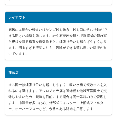
レイアウト
底床には細かい砂またはサンゴ砂を敷き、砂を口に含む行動がで
きる開けた場所を残します。岩や石灰岩を組んで洞窟状の隠れ家
と視線を遮る構造を複数作ると、縄張り争いを和らげやすくなり
ます。明るすぎる照明よりも、岩陰ができる落ち着いた環境が向
いています。
注意点
オス同士は縄張り争いを起こしやすく、狭い水槽で複数オスを入
れるのは避けます。アウロノカラ属は近縁種や地域変異同士で交
雑しやすいため、繁殖を目的にする場合は同一系統のみで管理し
ます。排泄量が多いため、外部式フィルター、上部式フィルタ
ー、オーバーフローなど、余裕のある濾過を用意します。