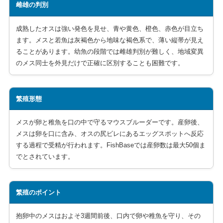
雌雄の判別
成熟したオスは強い発色を見せ、青や黄色、橙色、赤色が目立ち
ます。メスと若魚は灰褐色から地味な褐色系で、薄い縦帯が見え
ることがあります。幼魚の段階では雌雄判別が難しく、地域変異
のメス同士を外見だけで正確に区別することも困難です。
繁殖形態
メスが卵と稚魚を口の中で守るマウスブルーダーです。産卵後、
メスは卵を口に含み、オスの尻ビレにあるエッグスポットへ反応
する過程で受精が行われます。FishBaseでは産卵数は最大50個ま
でとされています。
繁殖のポイント
抱卵中のメスはおよそ3週間前後、口内で卵や稚魚を守り、その