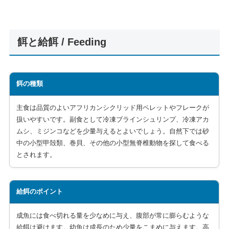
餌と給餌 / Feeding
餌の種類
主食は品質のよいアフリカンシクリッド用ペレットやフレークが
扱いやすいです。副食として冷凍ブラインシュリンプ、冷凍アカ
ムシ、ミジンコなどを少量与えるとよいでしょう。自然下では砂
中の小型甲殻類、巻貝、その他の小型無脊椎動物を探して食べる
とされます。
給餌のポイント
成魚には食べ切れる量を少なめに与え、腹部が常に膨らむような
給餌は避けます。幼魚は成長のため少量をこまめに与えます。高