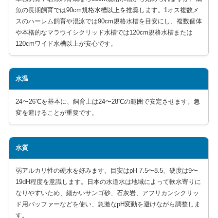
魚の長期飼育では90cm規格水槽以上を推奨します。1オス複数メ
スのハーレム飼育や混泳では90cm規格水槽を目安にし、複数個体
や本格的なマラウイシクリッド水槽では120cm規格水槽または
120cmワイド水槽以上が安心です。
水温
24〜26℃を基本に、飼育上は24〜28℃の範囲で安定させます。急
変を避けることが重要です。
水質
弱アルカリ性の硬水を好みます。目安はpH 7.5〜8.5、硬度は9〜
19dH程度を意識します。日本の水道水は地域によって軟水寄りに
なりやすいため、細かいサンゴ砂、石灰岩、アフリカンシクリッ
ド用バッファーなどを使い、急激なpH変動を避けながら調整しま
す。