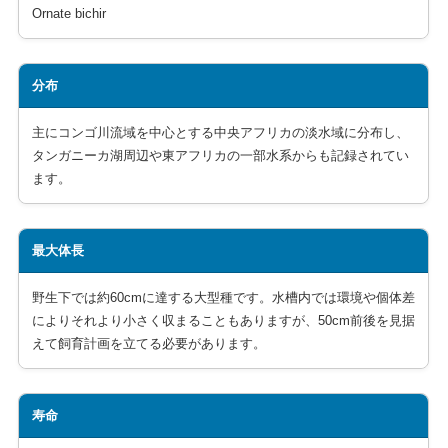
Ornate bichir
分布
主にコンゴ川流域を中心とする中央アフリカの淡水域に分布し、
タンガニーカ湖周辺や東アフリカの一部水系からも記録されてい
ます。
最大体長
野生下では約60cmに達する大型種です。水槽内では環境や個体差
によりそれより小さく収まることもありますが、50cm前後を見据
えて飼育計画を立てる必要があります。
寿命