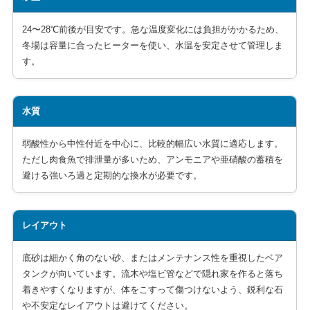
24〜28℃前後が目安です。急な温度変化には負担がかかるため、
冬場は容量に合ったヒーターを使い、水温を安定させて管理しま
す。
水質
弱酸性から中性付近を中心に、比較的幅広い水質に適応します。
ただし肉食魚で排泄量が多いため、アンモニアや亜硝酸の蓄積を
避ける強いろ過と定期的な換水が必要です。
レイアウト
底砂は細かく角のない砂、またはメンテナンス性を重視したベア
タンクが向いています。流木や塩ビ管などで隠れ家を作ると落ち
着きやすくなりますが、体をこすって傷つけないよう、鋭利な石
や不安定なレイアウトは避けてください。