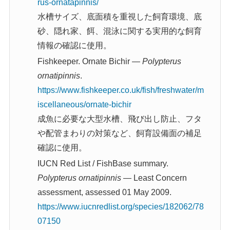
rus-ornatapinnis/
水槽サイズ、底面積を重視した飼育環境、底
砂、隠れ家、餌、混泳に関する実用的な飼育
情報の確認に使用。
Fishkeeper. Ornate Bichir —
Polypterus
ornatipinnis
.
https://www.fishkeeper.co.uk/fish/freshwater/m
iscellaneous/ornate-bichir
成魚に必要な大型水槽、飛び出し防止、フタ
や配管まわりの対策など、飼育設備面の補足
確認に使用。
IUCN Red List / FishBase summary.
Polypterus ornatipinnis
— Least Concern
assessment, assessed 01 May 2009.
https://www.iucnredlist.org/species/182062/78
07150