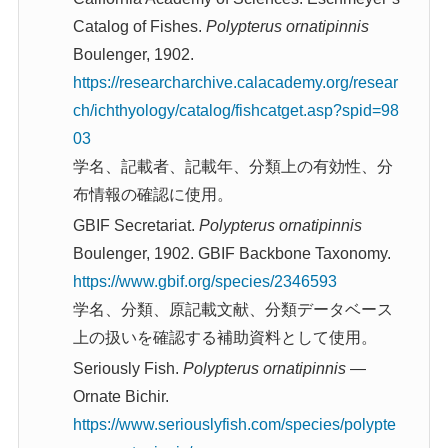
Catalog of Fishes.
Polypterus ornatipinnis
Boulenger, 1902.
https://researcharchive.calacademy.org/resear
ch/ichthyology/catalog/fishcatget.asp?spid=98
03
学名、記載者、記載年、分類上の有効性、分
布情報の確認に使用。
GBIF Secretariat.
Polypterus ornatipinnis
Boulenger, 1902. GBIF Backbone Taxonomy.
https://www.gbif.org/species/2346593
学名、分類、原記載文献、分類データベース
上の扱いを確認する補助資料として使用。
Seriously Fish.
Polypterus ornatipinnis
—
Ornate Bichir.
https://www.seriouslyfish.com/species/polypte