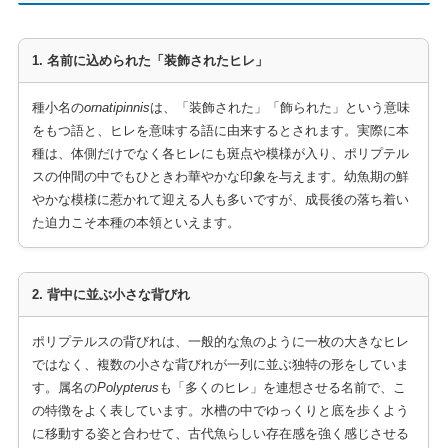
1. 名前に込められた「装飾されたヒレ」
種小名の
ornatipinnis
は、「装飾された」「飾られた」という意味
をもつ語と、ヒレを意味する語に由来するとされます。実際に本
種は、体側だけでなく各ヒレにも斑点や模様が入り、ポリプテル
スの仲間の中でもひときわ華やかな印象を与えます。幼魚期の鮮
やかな模様に惹かれて迎える人も多いですが、成長後の落ち着い
た迫力こそ本種の本領といえます。
2. 背中に並ぶ小さな背びれ
ポリプテルスの背びれは、一般的な魚のように一枚の大きなヒレ
ではなく、複数の小さな背びれが一列に並ぶ独特の形をしていま
す。属名の
Polypterus
も「多くのヒレ」を連想させる名前で、こ
の特徴をよく表しています。水槽の中でゆっくりと底を歩くよう
に移動する姿と合わせて、古代魚らしい存在感を強く感じさせる