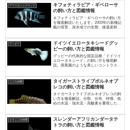
キフォティラピア・ギベローサ
アフリカンシクリッド
の飼い方と図鑑情報
キフォティラピア・ギベローサの飼い方
を徹底解説いたします。2003年の新種記
載の背景、深水域での生態、後退産卵の
秘密から最高峰ブルーザイール・モバの
魅力まで詳しく紹介します。
ドイツイエロータキシードグッ
グッピー
ピーの飼い方と図鑑情報
グッピーの代表的な固定品種「ドイツイ
エロータキシード」の飼い方を徹底解
説。燕尾服のような美しいコントラスト
を維持するコツ、繁殖と選別、水温、
餌、混泳の注意点まで詳しく紹介。
タイガーストライプボルネオプ
コイの仲間
レコの飼い方と図鑑情報
タイガーストライプボルネオプレコの飼
い方を徹底解説。分類、分布、特徴、低
めの水温・強水流・高酸素を重視した飼
育のポイントまで詳しく紹介。
スレンダーアフリカンダータテ
カラシンの仲間
トラの飼い方と図鑑情報