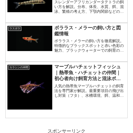
スレンダーアフリカンダータテトラの飼
い方を解説。分布、体長、水質、餌、混
泳、繁殖の考え方、下顎内関節などの形
態的な特徴まで紹介。
ボララス・メラーの飼い方と図
ラスボラ
鑑情報
ボララス・メラーの飼い方を徹底解説。
特徴的なブラックスポットと赤い色彩の
魅力、ブラックウォーターでの飼育のポ
イント、繁殖方法まで詳しく紹介。
マーブルハチェットフィッシュ
カラシンの仲間
｜熱帯魚・ハチェットの仲間｜
初心者向け飼育方法と混泳ポイ
ント
人気の熱帯魚マーブルハチェットの飼育
法を専門家が解説。最重要項目の飛び出
し対策（フタ）、水槽環境、餌、温和な
性格と混泳のコツ、難しい繁殖まで網
羅。ユニークな斧形の小型魚です。
スポンサーリンク