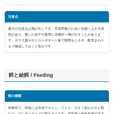
注意点
最大の注意点は飛び出しです。空気呼吸のために水面へ上がる習
性があり、驚いた拍子や夜間に水槽外へ飛び出すことがありま
す。ガラス蓋やポリカーボネート板で隙間をふさぎ、配管まわり
まで確認しておくと安心です。
餌と給餌 / Feeding
餌の種類
肉食性で、幼魚には冷凍アカムシ、イトメ、小さく刻んだエビ類
など、口に合うサイズの餌を与えます。成長後は肉食魚用の沈下