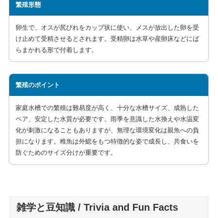
繁殖形態
卵生で、オスが尻びれをカップ状に使い、メスが放出した卵を受
け止めて受精させるとされます。受精卵は水草や産卵床などにば
らまかれる形で付着します。
繁殖のポイント
家庭水槽での繁殖は難易度が高く、十分な水槽サイズ、成熟した
ペア、安定した水質が必要です。雨季を意識した水換えや水温変
化が刺激になることもありますが、無理な環境変化は親魚への負
担になります。稚魚は外鰓をもつ特徴的な姿で成長し、共食いを
防ぐためのサイズ分けが重要です。
雑学と豆知識 / Trivia and Fun Facts