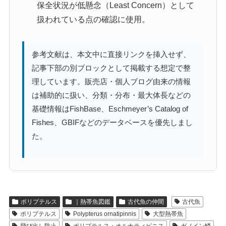
保全状況が低懸念（Least Concern）として
扱われている点の確認に使用。
参考文献は、本文中に直接リンクを挿入せず、
記事下部の別ブロックとして掲載する想定で整
理しています。販売店・個人ブログ由来の情報
は補助的に扱い、分類・分布・最大体長などの
基礎情報はFishBase、Eschmeyer’s Catalog of
Fishes、GBIFなどのデータベースを優先しまし
た。
ポリプテルス
｜熱帯魚図鑑
古代魚の仲間
古代魚
ポリプテルス
Polypterus ornatipinnis
大型熱帯魚