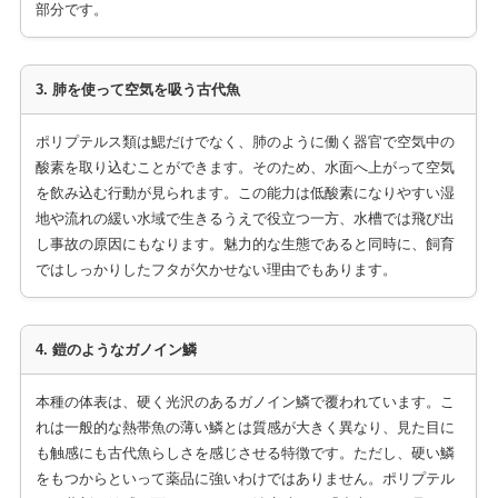
部分です。
3. 肺を使って空気を吸う古代魚
ポリプテルス類は鰓だけでなく、肺のように働く器官で空気中の
酸素を取り込むことができます。そのため、水面へ上がって空気
を飲み込む行動が見られます。この能力は低酸素になりやすい湿
地や流れの緩い水域で生きるうえで役立つ一方、水槽では飛び出
し事故の原因にもなります。魅力的な生態であると同時に、飼育
ではしっかりしたフタが欠かせない理由でもあります。
4. 鎧のようなガノイン鱗
本種の体表は、硬く光沢のあるガノイン鱗で覆われています。こ
れは一般的な熱帯魚の薄い鱗とは質感が大きく異なり、見た目に
も触感にも古代魚らしさを感じさせる特徴です。ただし、硬い鱗
をもつからといって薬品に強いわけではありません。ポリプテル