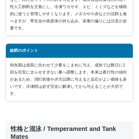
性人工飼料を主食にし、冷凍ワカサギ、エビ、ミミズなどを補助
的に使うと管理しやすくなります。メダカや小赤などの活餌も食
べますが、寄生虫や病原体の持ち込み、栄養の偏りには注意が必
要です。
給餌のポイント
幼魚期は成長に合わせて少量をこまめに与え、成魚では数日に1
回を目安に太らせすぎない量へ調整します。本来は夜行性の傾向
があるため、消灯前後や夕方以降に与えると反応がよい個体も多
いです。冷凍餌は必ず完全に解凍してから与えることが大切で
す。
性格と混泳 / Temperament and Tank
Mates