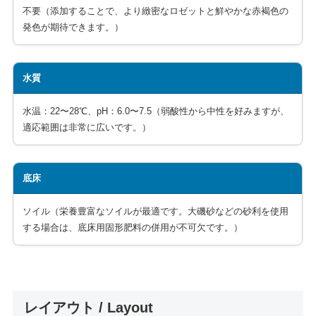
不要（添加することで、より緻密なロゼットと鮮やかな赤褐色の
発色が期待できます。）
水質
水温：22〜28℃、pH：6.0〜7.5（弱酸性から中性を好みますが、
適応範囲は非常に広いです。）
底床
ソイル（栄養豊富なソイルが最適です。大磯砂などの砂利を使用
する場合は、底床用固形肥料の併用が不可欠です。）
レイアウト / Layout