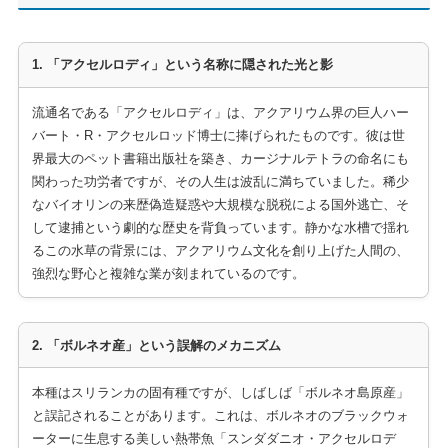
1. 「アクセルロディ」という名称に隠された光と影
流通名である「アクセルロディ」は、アクアリウム界の巨人ハー
バート・R・アクセルロッド博士に捧げられたものです。彼は世
界最大のペット書籍出版社を築き、カージナルテトラの命名にも
関わった功労者ですが、その人生は波乱に満ちていました。稀少
なバイオリンの来歴偽造疑惑や大規模な脱税による国外逃亡、そ
して逮捕という劇的な歴史を背負っています。静かな水槽で揺れ
るこの水草の背景には、アクアリウム文化を創り上げた人間の、
強烈な野心と複雑な業が刻まれているのです。
2. 「ボルネオ産」という誤解のメカニズム
本種はスリランカの固有種ですが、しばしば「ボルネオ島原産」
と誤記されることがあります。これは、ボルネオのブラックウォ
ーターに生息する美しい熱帯魚「スンダダニオ・アクセルロデ