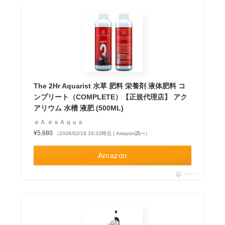
The 2Hr Aquarist 水草 肥料 栄養剤 液体肥料 コ
ンプリート（COMPLETE）【正規代理店】 アク
アリウム 水槽 液肥 (500ML)
ｅＡ ｅｓＡｑｕａ
¥5,680
（2026/02/18 10:22時点 | Amazon調べ）
Amazon
ポチップ