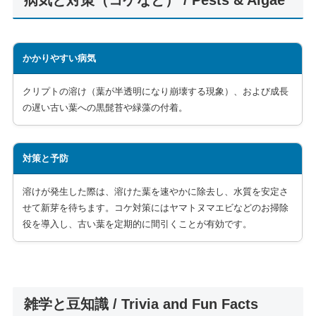
病気と対策（コケなど） / Pests & Algae
かかりやすい病気
クリプトの溶け（葉が半透明になり崩壊する現象）、および成長
の遅い古い葉への黒髭苔や緑藻の付着。
対策と予防
溶けが発生した際は、溶けた葉を速やかに除去し、水質を安定さ
せて新芽を待ちます。コケ対策にはヤマトヌマエビなどのお掃除
役を導入し、古い葉を定期的に間引くことが有効です。
雑学と豆知識 / Trivia and Fun Facts