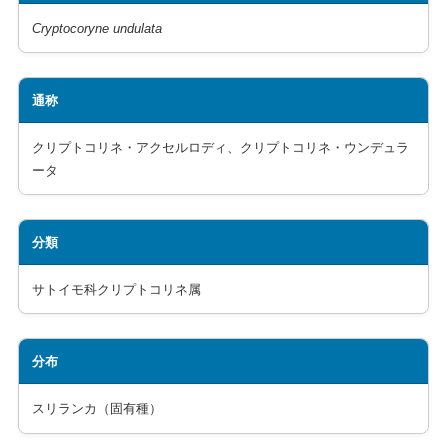
Cryptocoryne undulata
通称
クリプトコリネ・アクセルロディ、クリプトコリネ・ウンデュラ
ータ
分類
サトイモ科クリプトコリネ属
分布
スリランカ（固有種）