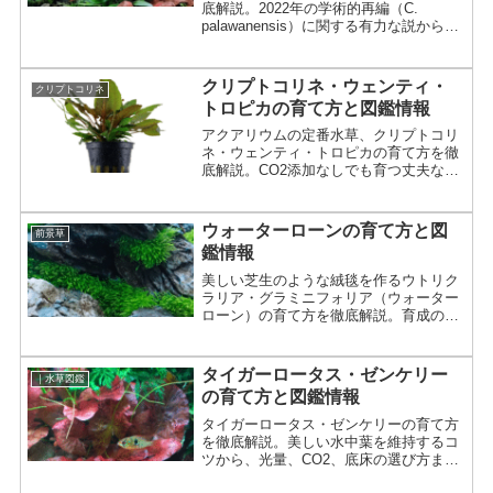
底解説。2022年の学術的再編（C.
palawanensis）に関する有力な説から、
失敗しない底床選び、クリプト溶けのメ
カニズムまで専門的に紹介。
クリプトコリネ・ウェンティ・
クリプトコリネ
トロピカの育て方と図鑑情報
アクアリウムの定番水草、クリプトコリ
ネ・ウェンティ・トロピカの育て方を徹
底解説。CO2添加なしでも育つ丈夫な種
類。光量、底床、増やし方、溶ける原因
まで詳しく紹介。
ウォーターローンの育て方と図
前景草
鑑情報
美しい芝生のような絨毯を作るウトリク
ラリア・グラミニフォリア（ウォーター
ローン）の育て方を徹底解説。育成のポ
イントやトリミング、食虫植物という意
外な一面まで詳しく紹介。
タイガーロータス・ゼンケリー
｜水草図鑑
の育て方と図鑑情報
タイガーロータス・ゼンケリーの育て方
を徹底解説。美しい水中葉を維持するコ
ツから、光量、CO2、底床の選び方まで
詳しく紹介。