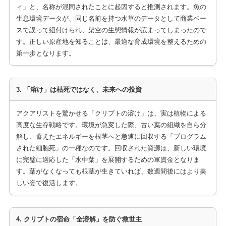
ィ」と、名称が混同されたことに起因すると推測されます。魚の
生息環境データが、同じ名前を持つ水草のデータとして商業ベー
スで誤って紐付けられ、架空の生態情報が広まってしまったので
す。正しい原産地を知ることは、最適な育成環境を整えるための
第一歩となります。
3. 「溶け」は枯死ではなく、未来への投資
アクアリストを驚かせる「クリプトの溶け」は、実は植物による
高度な生存戦略です。環境が急変した際、古い葉の組織を自ら分
解し、蓄えたエネルギーを根茎へと急速に回収する「プログラム
された細胞死」の一種なのです。回収された資源は、新しい環境
に完璧に適応した「水中葉」を展開するための軍資金となりま
す。葉がなくなっても根茎が生きていれば、数週間後にはより美
しい姿で復活します。
4. クリプトの宿命「全溶解」を防ぐ救世主