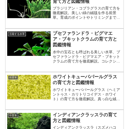
育て方と図鑑情報
ブラジリアン・コブラグラスの育て方を
徹底解説。美しい緑の絨毯を作る前景
草。育成のポイントやトリミングまで詳
しく紹介。
ブセファランドラ・ピグマエ
活着する水草
ア・ブキットクラムの育て方と
図鑑情報
水中の宝石とも呼ばれる美しい水草、ブ
セファランドラ・ピグマエア・ブキット
クラムの育て方を徹底解説。コレクショ
ン性が高く人気。光量、底床、増やし
方、活着方法まで詳しく紹介。
ホワイトキューバパールグラス
前景草
の育て方と図鑑情報
ホワイトキューバパールグラス（ヘミア
ントゥス・カリトリコイデス・ホワイ
ト）の育て方を徹底解説。真っ白な絨毯
を作るための光量、CO2、硬度管理、先
祖返りへの対策まで詳しく紹介。
インディアンクラッスラの育て
中景草
方と図鑑情報
インディアンクラッスラ（スズメハコ