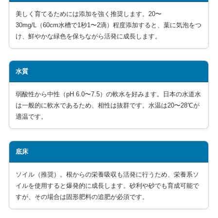
美しく育てるためには添加を強く推奨します。20〜
30mg/L（60cm水槽で1秒1〜2滴）程度添加すると、葉に気泡をつ
け、鮮やかな緑色を保ちながら活発に成長します。
水質
弱酸性から中性（pH 6.0〜7.5）の軟水を好みます。日本の水道水
は一般的に軟水であるため、相性は抜群です。水温は20〜28℃が
適温です。
底床
ソイル（推奨）。根からの栄養吸収も活発に行うため、栄養系ソ
イルを使用すると爆発的に成長します。砂利や砂でも育成可能で
すが、その場合は固形肥料の追肥が必須です。