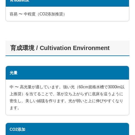
容易 〜 中程度（CO2添加推奨）
育成環境 / Cultivation Environment
光量
中 〜 高光量が適しています。強い光（60cm規格水槽で3000lm以
上推奨）を当てることで、茎が立ち上がらずに底床を這うように
密生し、美しい絨毯を作ります。光が弱いと上に伸びやすくなり
ます。
CO2添加