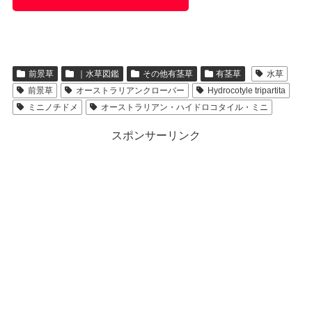
前景草
｜水草図鑑
その他有茎草
有茎草
水草
前景草
オーストラリアンクローバー
Hydrocotyle tripartita
ミニノチドメ
オーストラリアン・ハイドロコタイル・ミニ
スポンサーリンク