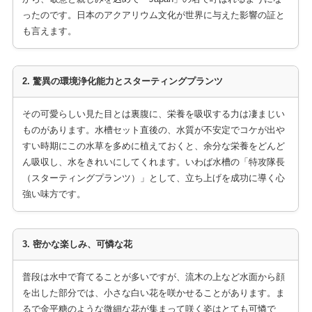
ったのです。日本のアクアリウム文化が世界に与えた影響の証と
も言えます。
2. 驚異の環境浄化能力とスターティングプランツ
その可愛らしい見た目とは裏腹に、栄養を吸収する力は凄まじい
ものがあります。水槽セット直後の、水質が不安定でコケが出や
すい時期にこの水草を多めに植えておくと、余分な栄養をどんど
ん吸収し、水をきれいにしてくれます。いわば水槽の「特攻隊長
（スターティングプランツ）」として、立ち上げを成功に導く心
強い味方です。
3. 密かな楽しみ、可憐な花
普段は水中で育てることが多いですが、流木の上など水面から顔
を出した部分では、小さな白い花を咲かせることがあります。ま
るで金平糖のような微細な花が集まって咲く姿はとても可憐で