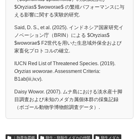
$Oryzias$ $woworae$ の繁殖パフォーマンスに与
える影響に関する実験的研究.
Said, D. S., et al. (2025). インドネシア国家研究イ
ノベーション庁（BRIN）による $Oryzias$
$woworae$ F2世代を用いた生息域外保全および
家畜化プロトコルの確立.
IUCN Red List of Threatened Species. (2019).
Oryzias woworae
. Assessment Criteria:
B1ab(iii,iv,v).
Daisy Wowor. (2007). ムナ島における淡水産十脚
目調査および未知のメダカ属個体群の採集記録
（ボゴール動物学博物館調査データ）.
｜熱帯魚図鑑
卵生・卵胎生メダカの仲間
卵生メダカ