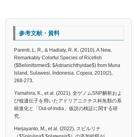
参考文献・資料
Parenti, L. R., & Hadiaty, R. K. (2010). A New,
Remarkably Colorful Species of Ricefish
($Beloniformes$: $Adrianichthyidae$) from Muna
Island, Sulawesi, Indonesia.
Copeia
, 2010(2),
268-273.
Yamahira, K., et al. (2021). 全ゲノムSNP解析およ
び核遺伝子を用いたアドリアニクチス科魚類の系
統進化と「Out-of-India」仮説の検証に関する研
究.
Herjayanto, M., et al. (2022). スピルリナ
（$Spirulina$ $platensis$）の添加給餌が