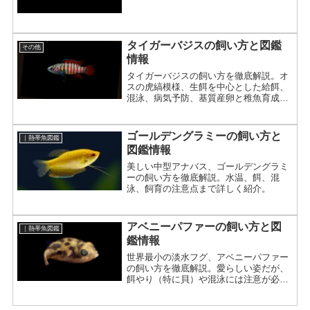
タイガーバジスの飼い方と図鑑
その他
情報
タイガーバジスの飼い方を徹底解説。オ
スの虎縞模様、生餌を中心とした給餌、
混泳、病気予防、基質産卵と稚魚育成ま
で詳しく紹介。
ゴールデングラミーの飼い方と
｜熱帯魚図鑑
図鑑情報
美しい中型アナバス、ゴールデングラミ
ーの飼い方を徹底解説。水温、餌、混
泳、飼育の注意点まで詳しく紹介。
アベニーパファーの飼い方と図
｜熱帯魚図鑑
鑑情報
世界最小の淡水フグ、アベニーパファー
の飼い方を徹底解説。愛らしい姿だが、
餌やり（特に貝）や混泳には注意が必
要。水温、水槽、レイアウトのポイント
を紹介。