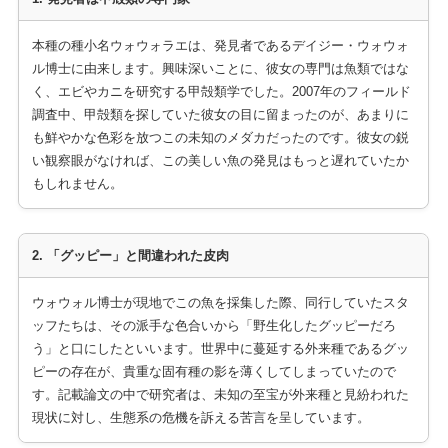
本種の種小名ウォウォラエは、発見者であるデイジー・ウォウォ
ル博士に由来します。興味深いことに、彼女の専門は魚類ではな
く、エビやカニを研究する甲殻類学でした。2007年のフィールド
調査中、甲殻類を探していた彼女の目に留まったのが、あまりに
も鮮やかな色彩を放つこの未知のメダカだったのです。彼女の鋭
い観察眼がなければ、この美しい魚の発見はもっと遅れていたか
もしれません。
2. 「グッピー」と間違われた皮肉
ウォウォル博士が現地でこの魚を採集した際、同行していたスタ
ッフたちは、その派手な色合いから「野生化したグッピーだろ
う」と口にしたといいます。世界中に蔓延する外来種であるグッ
ピーの存在が、貴重な固有種の影を薄くしてしまっていたので
す。記載論文の中で研究者は、未知の至宝が外来種と見紛われた
現状に対し、生態系の危機を訴える苦言を呈しています。