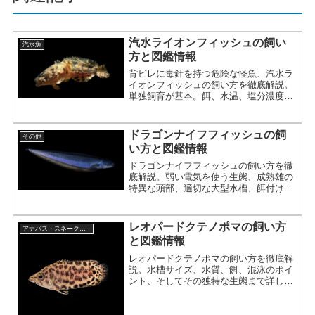
汽水ライオンフィッシュの飼い
汽水魚
方と図鑑情報
背ビレに毒針を持つ危険な怪魚、汽水ラ
イオンフィッシュの飼い方を徹底解説。
単独飼育が基本。餌、水温、塩分濃度、
混泳の注意点まで詳しく紹介。
ドラゴンナイフフィッシュの飼
その他
い方と図鑑情報
ドラゴンナイフフィッシュの飼い方を徹
底解説。弱い電気を使う生態、成熟雄の
特異な頭部、適切な大型水槽、餌付け、
混泳、病気への注意点まで詳しく紹介。
レオパードクテノポマの飼い方
アナバス・スネークヘッド
と図鑑情報
レオパードクテノポマの飼い方を徹底解
説。水槽サイズ、水質、餌、混泳のポイ
ント、そしてその独特な生態まで詳しく
紹介。