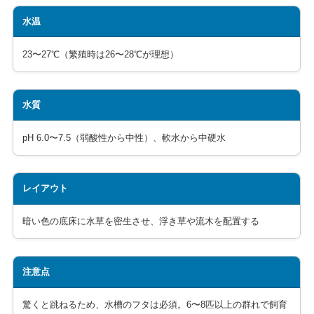
水温
23〜27℃（繁殖時は26〜28℃が理想）
水質
pH 6.0〜7.5（弱酸性から中性）、軟水から中硬水
レイアウト
暗い色の底床に水草を密生させ、浮き草や流木を配置する
注意点
驚くと跳ねるため、水槽のフタは必須。6〜8匹以上の群れで飼育