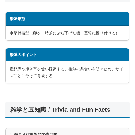
繁殖形態
水草付着型（卵を一時的にぶら下げた後、基質に擦り付ける）
繁殖のポイント
産卵床や浮き草を使い採卵する。稚魚の共食いを防ぐため、サイ
ズごとに分けて育成する
雑学と豆知識 / Trivia and Fun Facts
1. 発見者は甲殻類の専門家