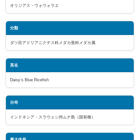
オリジアス・ウォウォラエ
分類
ダツ目アドリアニクチス科メダカ亜科メダカ属
英名
Daisy’s Blue Ricefish
分布
インドネシア・スラウェシ州ムナ島（固有種）
最大体長