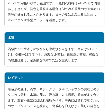
23〜27℃が扱いやすい範囲です。一般的な維持は24〜27℃で問題
ありませんが、発色を重視する場合は23〜24℃前後のやや低めの
管理が好まれることがあります。日本の夏は水温上昇に注意し、
冷却ファンや小型クーラーを活用します。
水質
弱酸性〜中性寄りの軟水から中硬水が向きます。目安はpH5.5〜
7.2、GH5〜12程度です。急激なpH変動、硝酸塩の蓄積、極端な
高硬度は避け、定期的な換水で安定を重視します。
レイアウト
暗色系の底床、流木、マジックリーフやヤシャブシの実などのボ
タニカル素材、水草の茂み、浮き草による適度な遮光がよく合い
ます。左右や後景には隠れ場所を作り、中央には群れで泳ぐため
のオープンスペースを残すと、警戒心を抑えながら美しい発色を