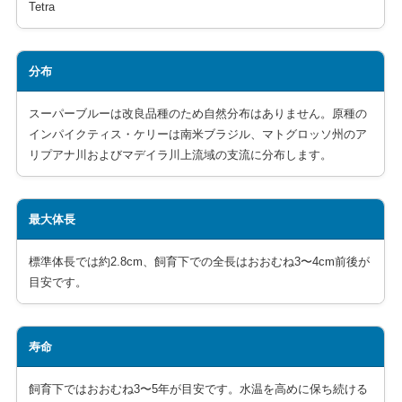
Tetra
分布
スーパーブルーは改良品種のため自然分布はありません。原種の
インパイクティス・ケリーは南米ブラジル、マトグロッソ州のア
リプアナ川およびマデイラ川上流域の支流に分布します。
最大体長
標準体長では約2.8cm、飼育下での全長はおおむね3〜4cm前後が
目安です。
寿命
飼育下ではおおむね3〜5年が目安です。水温を高めに保ち続ける