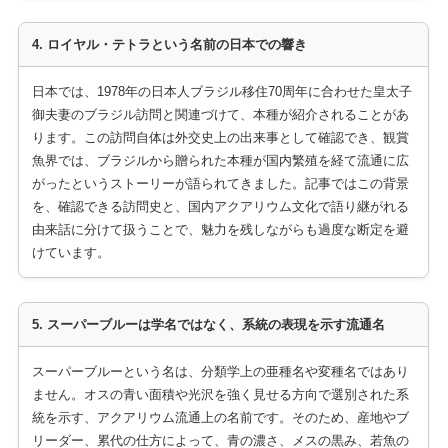
4. ロイヤル・テトラという名前の日本での響き
日本では、1978年の日本人ブラジル移住70周年に合わせた皇太子
御夫妻のブラジル訪問と関連づけて、本種が紹介されることがあ
ります。この訪問自体は外交史上の出来事として確認でき、観賞
魚界では、ブラジルから贈られた本種が国内繁殖を経て流通に広
がったというストーリーが語られてきました。記事ではこの背景
を、確認できる訪問史と、国内アクアリウム文化で語り継がれる
由来話に分けて扱うことで、魅力を残しながらも過度な断定を避
けています。
5. スーパーブルーは学名ではなく、系統の表現を示す流通名
スーパーブルーという名は、分類学上の亜種名や変種名ではあり
ません。オスの青い面積や光沢を強く見せる方向で選別された系
統を示す、アクアリウム流通上の名前です。そのため、産地やブ
リーダー、累代の仕方によって、青の濃さ、メスの黒み、若魚の