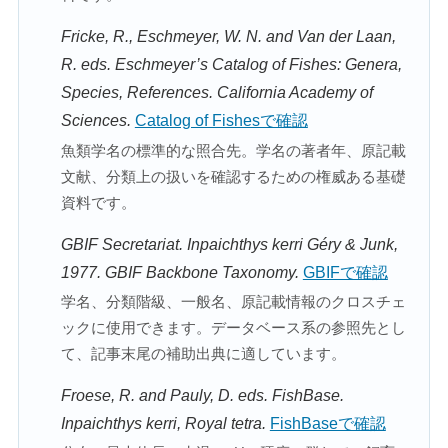
Fricke, R., Eschmeyer, W. N. and Van der Laan,
R. eds. Eschmeyer’s Catalog of Fishes: Genera,
Species, References. California Academy of
Sciences.
Catalog of Fishesで確認
魚類学名の標準的な照合先。学名の著者年、原記載
文献、分類上の扱いを確認するための権威ある基礎
資料です。
GBIF Secretariat. Inpaichthys kerri Géry & Junk,
1977. GBIF Backbone Taxonomy.
GBIFで確認
学名、分類階級、一般名、原記載情報のクロスチェ
ックに使用できます。データベース系の参照先とし
て、記事末尾の補助出典に適しています。
Froese, R. and Pauly, D. eds. FishBase.
Inpaichthys kerri, Royal tetra.
FishBaseで確認