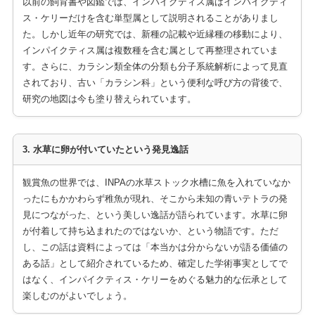
以前の飼育書や図鑑では、インパイクティス属はインパイクティ
ス・ケリーだけを含む単型属として説明されることがありまし
た。しかし近年の研究では、新種の記載や近縁種の移動により、
インパイクティス属は複数種を含む属として再整理されていま
す。さらに、カラシン類全体の分類も分子系統解析によって見直
されており、古い「カラシン科」という便利な呼び方の背後で、
研究の地図は今も塗り替えられています。
3. 水草に卵が付いていたという発見逸話
観賞魚の世界では、INPAの水草ストック水槽に魚を入れていなか
ったにもかかわらず稚魚が現れ、そこから未知の青いテトラの発
見につながった、という美しい逸話が語られています。水草に卵
が付着して持ち込まれたのではないか、という物語です。ただ
し、この話は資料によっては「本当かは分からないが語る価値の
ある話」として紹介されているため、確定した学術事実としてで
はなく、インパイクティス・ケリーをめぐる魅力的な伝承として
楽しむのがよいでしょう。