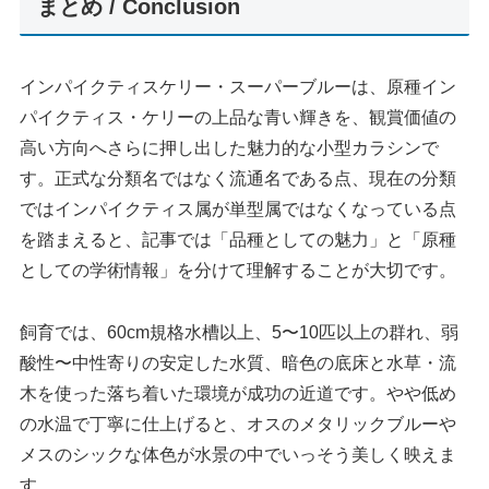
まとめ / Conclusion
インパイクティスケリー・スーパーブルーは、原種イン
パイクティス・ケリーの上品な青い輝きを、観賞価値の
高い方向へさらに押し出した魅力的な小型カラシンで
す。正式な分類名ではなく流通名である点、現在の分類
ではインパイクティス属が単型属ではなくなっている点
を踏まえると、記事では「品種としての魅力」と「原種
としての学術情報」を分けて理解することが大切です。
飼育では、60cm規格水槽以上、5〜10匹以上の群れ、弱
酸性〜中性寄りの安定した水質、暗色の底床と水草・流
木を使った落ち着いた環境が成功の近道です。やや低め
の水温で丁寧に仕上げると、オスのメタリックブルーや
メスのシックな体色が水景の中でいっそう美しく映えま
す。