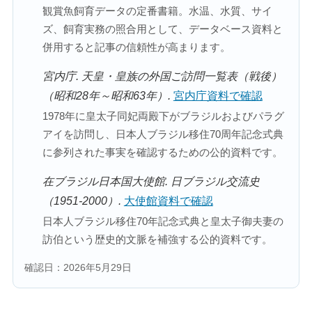
観賞魚飼育データの定番書籍。水温、水質、サイ
ズ、飼育実務の照合用として、データベース資料と
併用すると記事の信頼性が高まります。
宮内庁. 天皇・皇族の外国ご訪問一覧表（戦後）
（昭和28年～昭和63年）.
宮内庁資料で確認
1978年に皇太子同妃両殿下がブラジルおよびパラグ
アイを訪問し、日本人ブラジル移住70周年記念式典
に参列された事実を確認するための公的資料です。
在ブラジル日本国大使館. 日ブラジル交流史
（1951-2000）.
大使館資料で確認
日本人ブラジル移住70年記念式典と皇太子御夫妻の
訪伯という歴史的文脈を補強する公的資料です。
確認日：2026年5月29日