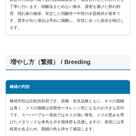
丁寧に行います。硝酸塩をためない換水、過密を避けた群れ飼
育、隠れ家の確保、安定した弱酸性〜中性の水質維持が基本で
す。異常が出た場合は早めに隔離し、症状に合った薬浴を検討し
ます。
増やし方（繁殖） / Breeding
雌雄の判別
雌雄判別は比較的容易です。原種・改良品種ともに、オスの脂鰭
は青く、メスの脂鰭は赤橙色〜オレンジ色になるのが大きな目印
です。スーパーブルー系統ではオスが強い青色、メスが黒みを帯
びたメタリックな体色を示す個体群も流通しますが、表現には系
統差があるため、脂鰭の色も併せて確認します。