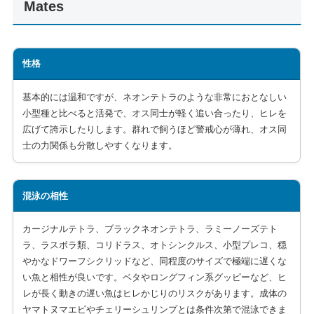
Mates
性格
基本的には温和ですが、ネオンテトラのような非常におとなしい
小型種と比べると活発で、オス同士が軽く追い合ったり、ヒレを
広げて誇示したりします。群れで飼うほど警戒心が薄れ、オス同
士の力関係も分散しやすくなります。
混泳の相性
カージナルテトラ、ブラックネオンテトラ、ラミーノーズテト
ラ、ラスボラ類、コリドラス、オトシンクルス、小型プレコ、穏
やかなドワーフシクリッドなど、同程度のサイズで極端に遅くな
い魚と相性が良いです。ベタやロングフィン系グッピーなど、ヒ
レが長く動きの遅い魚はヒレかじりのリスクがあります。成体の
ヤマトヌマエビやチェリーシュリンプとは条件次第で混泳できま