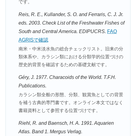
です。
Reis, R. E., Kullander, S. O. and Ferraris, C. J. Jr.
eds. 2003. Check List of the Freshwater Fishes of
South and Central America. EDIPUCRS.
FAO
AGRISで確認
南米・中米淡水魚の総合チェックリスト。旧来の分
類体系や、カラシン類における分類学的位置づけの
歴史的背景を確認するための基礎文献です。
Géry, J. 1977. Characoids of the World. T.F.H.
Publications.
カラシン類全般の形態、分類、観賞魚としての背景
を補う古典的専門書です。オンライン本文ではなく
書籍資料として参照する位置づけです。
Riehl, R. and Baensch, H. A. 1991. Aquarien
Atlas. Band 1. Mergus Verlag.