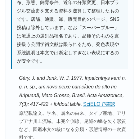
布、形態、飼育条件、近年の分類変更、日本ブラ
ジル交流史を支える資料を逆算して整理したもの
です。店舗、通販、卸、販売目的のページ、SNS
投稿は除外しています。なお「スーパーブルー」
は流通上の選別品種名であり、品種そのものを直
接扱う公開学術文献は限られるため、発色表現や
系統説明は本文では断定しすぎない表現にするの
が安全です。
Géry, J. and Junk, W. J. 1977. Inpaichthys kerri n.
g. n. sp., um novo peixe caracídeo do alto rio
Aripuanã, Mato Grosso, Brasil. Acta Amazonica,
7(3): 417-422 + foldout table.
SciELOで確認
原記載論文。学名、属名の由来、タイプ産地、アリ
プアナ川上流域、未完全側線、尾鰭の鱗を欠く形質
など、図鑑本文の核になる分類・形態情報の一次資
料です。