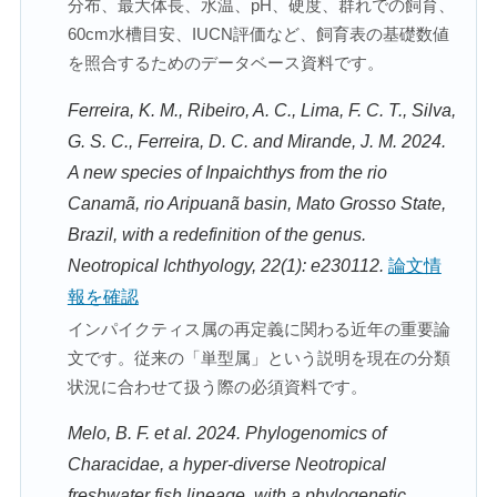
分布、最大体長、水温、pH、硬度、群れでの飼育、
60cm水槽目安、IUCN評価など、飼育表の基礎数値
を照合するためのデータベース資料です。
Ferreira, K. M., Ribeiro, A. C., Lima, F. C. T., Silva,
G. S. C., Ferreira, D. C. and Mirande, J. M. 2024.
A new species of Inpaichthys from the rio
Canamã, rio Aripuanã basin, Mato Grosso State,
Brazil, with a redefinition of the genus.
Neotropical Ichthyology, 22(1): e230112.
論文情
報を確認
インパイクティス属の再定義に関わる近年の重要論
文です。従来の「単型属」という説明を現在の分類
状況に合わせて扱う際の必須資料です。
Melo, B. F. et al. 2024. Phylogenomics of
Characidae, a hyper-diverse Neotropical
freshwater fish lineage, with a phylogenetic