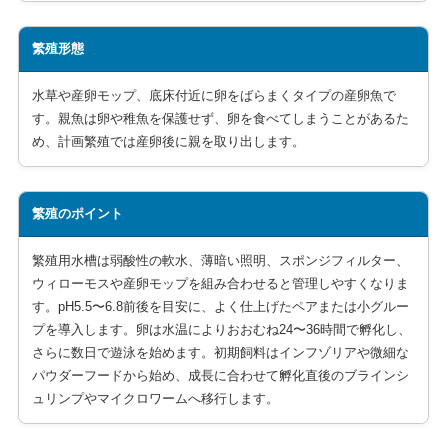
繁殖形態
水草や産卵モップ、底床付近に卵をばらまくタイプの産卵魚で
す。親魚は卵や稚魚を保護せず、卵を食べてしまうことがあるた
め、計画繁殖では産卵後に親を取り出します。
繁殖のポイント
繁殖用水槽は弱酸性の軟水、薄暗い照明、スポンジフィルター、
ウィローモスや産卵モップを組み合わせると管理しやすくなりま
す。pH5.5〜6.8前後を目安に、よく仕上げたペアまたは小グルー
プを導入します。卵は水温によりおおむね24〜36時間で孵化し、
さらに数日で遊泳を始めます。初期飼料はインフゾリアや微細な
パウダーフードから始め、成長に合わせて孵化直後のブラインシ
ュリンプやマイクロワームへ移行します。