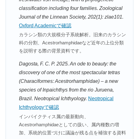
classification including four families. Zoological
Journal of the Linnean Society, 202(1): zlae101.
Oxford Academicで確認
カラシン類の大規模分子系統解析。旧来のカラシン
科の分割、Acestrorhamphidaeなど近年の上位分類
を説明する際の背景資料です。
Dagosta, F. C. P. 2025. An ode to beauty: the
discovery of one of the most spectacular tetras
(Characiformes: Acestrorhamphidae) – a new
species of Inpaichthys from the rio Juruena,
Brazil. Neotropical Ichthyology.
Neotropical
Ichthyologyで確認
インパイクティス属の最新動向、
Acestrorhamphidaeとしての扱い、属内種数の増
加、系統的位置づけに議論が残る点を補強する資料