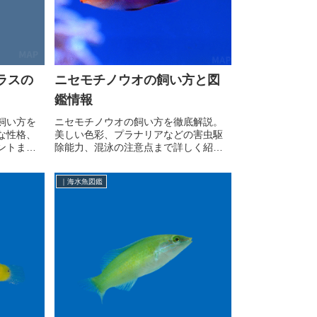
ラスの
ニセモチノウオの飼い方と図
鑑情報
飼い方を
ニセモチノウオの飼い方を徹底解説。
な性格、
美しい色彩、プラナリアなどの害虫駆
ントまで
除能力、混泳の注意点まで詳しく紹
門にも最
介。
｜海水魚図鑑