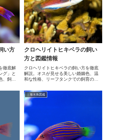
飼い方
クロヘリイトヒキベラの飼い
方と図鑑情報
を徹底解
クロヘリイトヒキベラの飼い方を徹底
ング」と
解説。オスが見せる美しい婚姻色、温
色、飼育
和な性格、リーフタンクでの飼育のポ
イントまで詳しく紹介。
｜海水魚図鑑