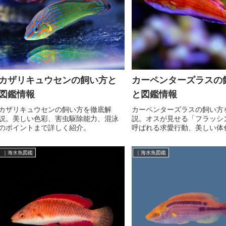
カザリキュウセンの飼い方と
カーペンターズラスの
図鑑情報
と図鑑情報
カザリキュウセンの飼い方を徹底解
カーペンターズラスの飼い方
説。美しい色彩、害虫駆除能力、混泳
説。オスが見せる「フラッシ
のポイントまで詳しく紹介。
呼ばれる求愛行動、美しい体
のポイントまで詳しく紹介。
｜海水魚図鑑
｜海水魚図鑑