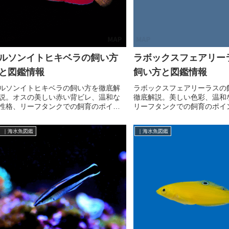
ルソンイトヒキベラの飼い方
ラボックスフェアリー
と図鑑情報
飼い方と図鑑情報
ルソンイトヒキベラの飼い方を徹底解
ラボックスフェアリーラスの
説。オスの美しい赤い背ビレ、温和な
徹底解説。美しい色彩、温和
性格、リーフタンクでの飼育のポイン
リーフタンクでの飼育のポイ
トまで詳しく紹介。
詳しく紹介。イトヒキベラ入
適。
｜海水魚図鑑
｜海水魚図鑑