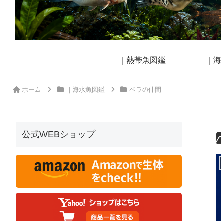
｜熱帯魚図鑑
｜海
ホーム
｜海水魚図鑑
ベラの仲間
公式WEBショップ