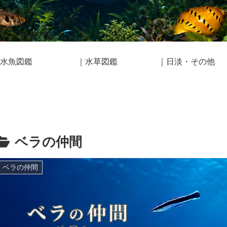
水魚図鑑
｜水草図鑑
｜日淡・その他
ベラの仲間
ベラの仲間