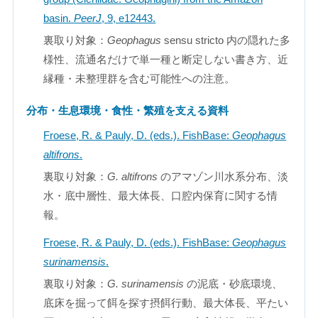
basin.
PeerJ
, 9, e12443.
裏取り対象：
Geophagus
sensu stricto 内の隠れた多
様性、流通名だけで単一種と断定しない書き方、近
縁種・未整理群を含む可能性への注意。
分布・生息環境・食性・繁殖を支える資料
Froese, R. & Pauly, D. (eds.). FishBase:
Geophagus
altifrons
.
裏取り対象：
G. altifrons
のアマゾン川水系分布、淡
水・底中層性、最大体長、口腔内保育に関する情
報。
Froese, R. & Pauly, D. (eds.). FishBase:
Geophagus
surinamensis
.
裏取り対象：
G. surinamensis
の泥底・砂底環境、
底床を掘って餌を探す摂餌行動、最大体長、平たい