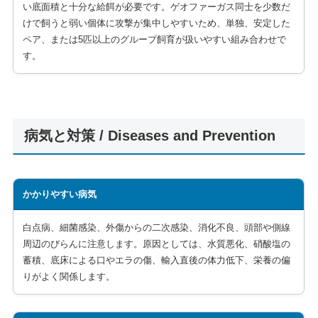
い底面積と十分な給餌が必要です。ゲオファーガス同士を少数だ
けで飼うと弱い個体に攻撃が集中しやすいため、単独、安定した
ペア、または5匹以上のグループ飼育が扱いやすい組み合わせで
す。
病気と対策 / Diseases and Prevention
かかりやすい病気
白点病、細菌感染、外傷からの二次感染、消化不良、頭部や側線
周辺のびらんに注意します。原因としては、水質悪化、硝酸塩の
蓄積、底床による口やエラの傷、輸入直後の体力低下、栄養の偏
りがよく関係します。