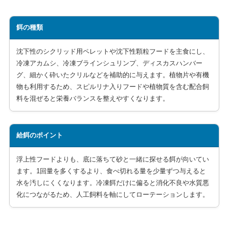
餌の種類
沈下性のシクリッド用ペレットや沈下性顆粒フードを主食にし、
冷凍アカムシ、冷凍ブラインシュリンプ、ディスカスハンバー
グ、細かく砕いたクリルなどを補助的に与えます。植物片や有機
物も利用するため、スピルリナ入りフードや植物質を含む配合飼
料を混ぜると栄養バランスを整えやすくなります。
給餌のポイント
浮上性フードよりも、底に落ちて砂と一緒に探せる餌が向いてい
ます。1回量を多くするより、食べ切れる量を少量ずつ与えると
水を汚しにくくなります。冷凍餌だけに偏ると消化不良や水質悪
化につながるため、人工飼料を軸にしてローテーションします。