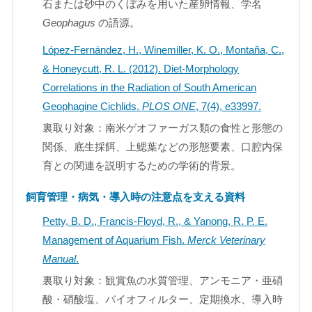
石または砂中のくぼみを用いた産卵情報、学名
Geophagus
の語源。
López-Fernández, H., Winemiller, K. O., Montaña, C.,
& Honeycutt, R. L. (2012). Diet-Morphology
Correlations in the Radiation of South American
Geophagine Cichlids.
PLOS ONE
, 7(4), e33997.
裏取り対象：南米ゲオファーガス類の食性と形態の
関係、底生採餌、上鰓葉などの形態要素、口腔内保
育との関連を説明するための学術的背景。
飼育管理・病気・導入時の注意点を支える資料
Petty, B. D., Francis-Floyd, R., & Yanong, R. P. E.
Management of Aquarium Fish.
Merck Veterinary
Manual
.
裏取り対象：観賞魚の水質管理、アンモニア・亜硝
酸・硝酸塩、バイオフィルター、定期換水、導入時