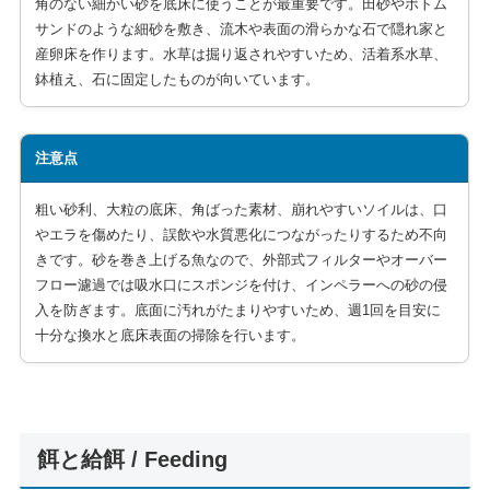
角のない細かい砂を底床に使うことが最重要です。田砂やボトム
サンドのような細砂を敷き、流木や表面の滑らかな石で隠れ家と
産卵床を作ります。水草は掘り返されやすいため、活着系水草、
鉢植え、石に固定したものが向いています。
注意点
粗い砂利、大粒の底床、角ばった素材、崩れやすいソイルは、口
やエラを傷めたり、誤飲や水質悪化につながったりするため不向
きです。砂を巻き上げる魚なので、外部式フィルターやオーバー
フロー濾過では吸水口にスポンジを付け、インペラーへの砂の侵
入を防ぎます。底面に汚れがたまりやすいため、週1回を目安に
十分な換水と底床表面の掃除を行います。
餌と給餌 / Feeding