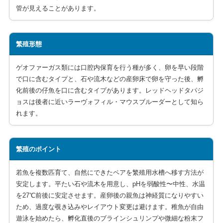
管が見えることがあります。
繁殖形態
ゲオファーガス類には口腔内保育を行う種が多く、卵を早い段階
で口に含むタイプと、石や流木などの産卵床で卵を守った後、孵
化前後の仔魚を口に含むタイプがあります。レッドヘッドタパジ
ョスは後者に近いラーヴォフィル・マウスブルーダーとして知ら
れます。
繁殖のポイント
若魚を複数匹育て、自然にできたペアを繁殖用水槽へ移す方法が
安定します。平たい石や流木を用意し、pHを弱酸性〜中性、水温
を27℃前後に安定させます。産卵後の親魚は神経質になりやすい
ため、過度な覗き込みやレイアウト変更は避けます。稚魚が自由
遊泳を始めたら、孵化直後のブラインシュリンプや微細な粉末フ