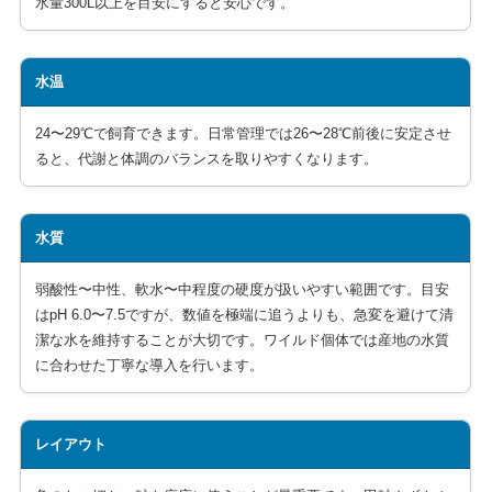
水量300L以上を目安にすると安心です。
水温
24〜29℃で飼育できます。日常管理では26〜28℃前後に安定させ
ると、代謝と体調のバランスを取りやすくなります。
水質
弱酸性〜中性、軟水〜中程度の硬度が扱いやすい範囲です。目安
はpH 6.0〜7.5ですが、数値を極端に追うよりも、急変を避けて清
潔な水を維持することが大切です。ワイルド個体では産地の水質
に合わせた丁寧な導入を行います。
レイアウト