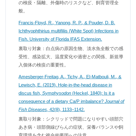
の検疫・隔離、外傷時のリスクなど、飼育管理全
般。
Francis-Floyd, R., Yanong, R. P., & Pouder, D. B.
Ichthyophthirius multifiliis (White Spot) Infections in
Fish. University of Florida IFAS Extension.
裏取り対象：白点病の原因生物、淡水魚全般での感
受性、感染拡大、温度変化や過密との関係、新規導
入個体の検疫の重要性。
Amesberger-Freitag, A., Tichy, A., El-Matbouli, M., &
Lewisch, E. (2019). Hole-in-the-head disease in
discus fish,
Symphysodon
(Heckel, 1840): Is it a
consequence of a dietary Ca/P imbalance?
Journal of
Fish Diseases
, 42(8), 1133–1142.
裏取り対象：シクリッドで問題になりやすい頭部穴
あき病・頭部側線びらんの症状、栄養バランスや飼
育環境を含む複合的要因への注意。