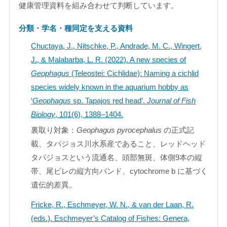
健康管理資料を組み合わせて判断しています。
分類・学名・種同定を支える資料
Chuctaya, J., Nitschke, P., Andrade, M. C., Wingert,
J., & Malabarba, L. R. (2022). A new species of
Geophagus
(Teleostei: Cichlidae): Naming a cichlid
species widely known in the aquarium hobby as
‘
Geophagus
sp. Tapajos red head’.
Journal of Fish
Biology
, 101(6), 1388–1404.
裏取り対象：
Geophagus pyrocephalus
の正式記
載、タパジョス川水系産であること、レッドヘッド
タパジョスという流通名、頭部無斑、体側9本の縦
帯、尾ビレの縦方向バンド、cytochrome b に基づく
遺伝的差異。
Fricke, R., Eschmeyer, W. N., & van der Laan, R.
(eds.). Eschmeyer’s Catalog of Fishes: Genera,