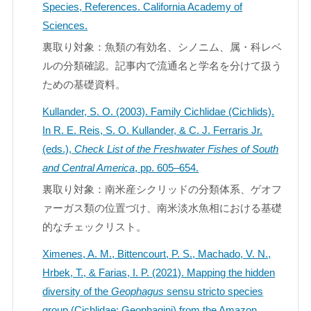
Species, References. California Academy of
Sciences.
裏取り対象：魚類の有効名、シノニム、属・科レベ
ルの分類確認。記事内で流通名と学名を分けて扱う
ための基礎資料。
Kullander, S. O. (2003). Family Cichlidae (Cichlids).
In R. E. Reis, S. O. Kullander, & C. J. Ferraris Jr.
(eds.),
Check List of the Freshwater Fishes of South
and Central America
, pp. 605–654.
裏取り対象：南米産シクリッドの分類体系、ゲオフ
ァーガス類の位置づけ、南米淡水魚相における基礎
的なチェックリスト。
Ximenes, A. M., Bittencourt, P. S., Machado, V. N.,
Hrbek, T., & Farias, I. P. (2021). Mapping the hidden
diversity of the
Geophagus
sensu stricto species
group (Cichlidae: Geophagini) from the Amazon