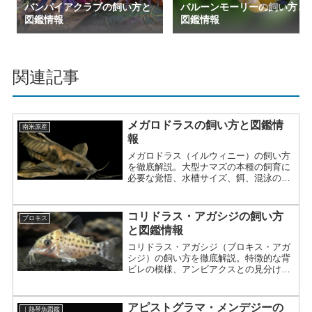
バンパイアクラブの飼い方と
バルーンモーリーの飼い方と
図鑑情報
図鑑情報
関連記事
メガロドラスの飼い方と図鑑情
南米原産
報
メガロドラス（イルウィニー）の飼い方
を徹底解説。大型ナマズの本種の飼育に
必要な覚悟、水槽サイズ、餌、混泳の注
意点まで詳しく紹介。
コリドラス・アガシジの飼い方
ブロキス
と図鑑情報
コリドラス・アガシジ（ブロキス・アガ
シジ）の飼い方を徹底解説。特徴的な背
ビレの模様、アンビアクスとの見分け
方、現地のアマゾン川の環境を再現する
飼育のポイントまで詳しく紹介。
アピストグラマ・メンデジーの
｜熱帯魚図鑑