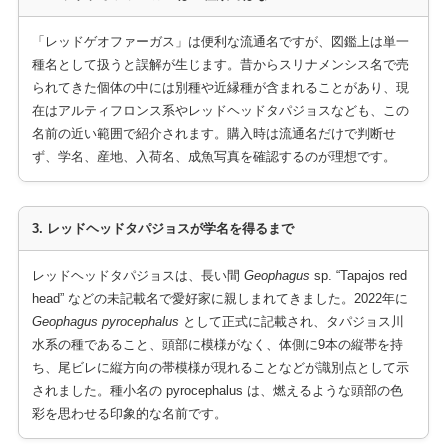
「レッドゲオファーガス」は便利な流通名ですが、図鑑上は単一
種名として扱うと誤解が生じます。昔からスリナメンシス名で売
られてきた個体の中には別種や近縁種が含まれることがあり、現
在はアルティフロンス系やレッドヘッドタパジョスなども、この
名前の近い範囲で紹介されます。購入時は流通名だけで判断せ
ず、学名、産地、入荷名、成魚写真を確認するのが理想です。
3. レッドヘッドタパジョスが学名を得るまで
レッドヘッドタパジョスは、長い間
Geophagus
sp. “Tapajos red
head” などの未記載名で愛好家に親しまれてきました。2022年に
Geophagus pyrocephalus
として正式に記載され、タパジョス川
水系の種であること、頭部に模様がなく、体側に9本の縦帯を持
ち、尾ビレに縦方向の帯模様が現れることなどが識別点として示
されました。種小名の pyrocephalus は、燃えるような頭部の色
彩を思わせる印象的な名前です。