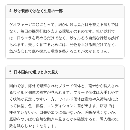
4. 砂は装飾ではなく生活の一部
ゲオファーガス類にとって、細かい砂は見た目を整える飾りでは
なく、毎日の採餌行動を支える環境そのものです。粗い砂利で
は、口やエラを痛めるだけでなく、砂をふるう自然な行動も妨げ
られます。美しく育てるためには、発色を上げる餌だけでなく、
魚が安心して底を探れる環境を整えることが欠かせません。
5. 日本国内で選ぶときの見方
国内では、海外で繁殖されたブリード個体と、南米から輸入され
るワイルド個体の両方が見られます。ブリード個体は入手しやす
く状態が安定しやすい一方、ワイルド個体は産地や入荷時期によ
って体型、色、価格、コンディションに差が出ます。店頭では、
痩せていないか、口先やエラに傷がないか、呼吸が荒くないか、
底砂をついばむ自然な動きを見せるかを確認すると、導入後の失
敗を減らしやすくなります。