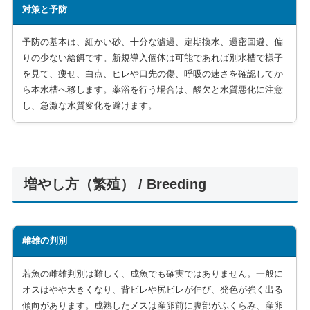
対策と予防
予防の基本は、細かい砂、十分な濾過、定期換水、過密回避、偏
りの少ない給餌です。新規導入個体は可能であれば別水槽で様子
を見て、痩せ、白点、ヒレや口先の傷、呼吸の速さを確認してか
ら本水槽へ移します。薬浴を行う場合は、酸欠と水質悪化に注意
し、急激な水質変化を避けます。
増やし方（繁殖） / Breeding
雌雄の判別
若魚の雌雄判別は難しく、成魚でも確実ではありません。一般に
オスはやや大きくなり、背ビレや尻ビレが伸び、発色が強く出る
傾向があります。成熟したメスは産卵前に腹部がふくらみ、産卵