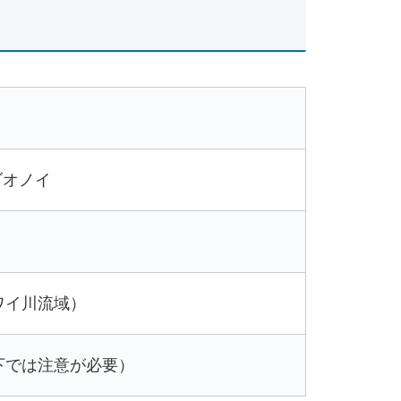
ダオノイ
ワイ川流域）
下では注意が必要）