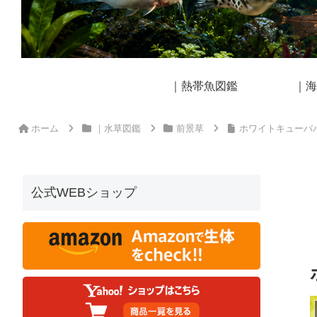
｜熱帯魚図鑑
｜海
ホーム
｜水草図鑑
前景草
ホワイトキューバ
公式WEBショップ