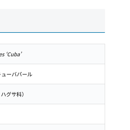
es ‘Cuba’
キューバパール
ノハグサ科）