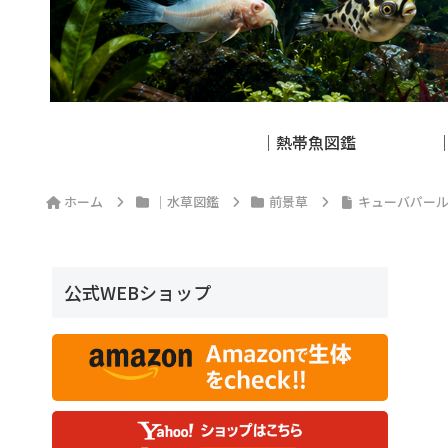
｜熱帯魚図鑑
ホーム
｜水草図鑑
前景草
キューバパー
公式WEBショップ