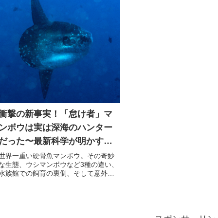
衝撃の新事実！「怠け者」マ
ンボウは実は深海のハンター
だった〜最新科学が明かす驚
きの生態と海洋生態系の未
世界一重い硬骨魚マンボウ。その奇妙
な生態、ウシマンボウなど3種の違い、
来〜
水族館での飼育の裏側、そして意外な
食文化まで、最新の研究に基づき専門
家が分かりやすく解説します。混獲問
題など保全の現状も紹介。