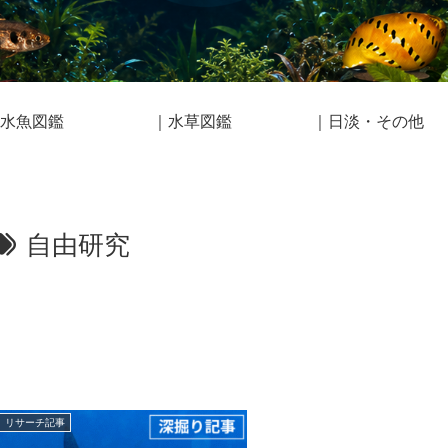
水魚図鑑
｜水草図鑑
｜日淡・その他
自由研究
リサーチ記事