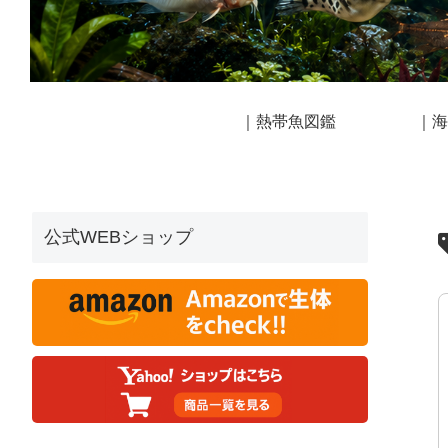
｜熱帯魚図鑑
｜海
公式WEBショップ