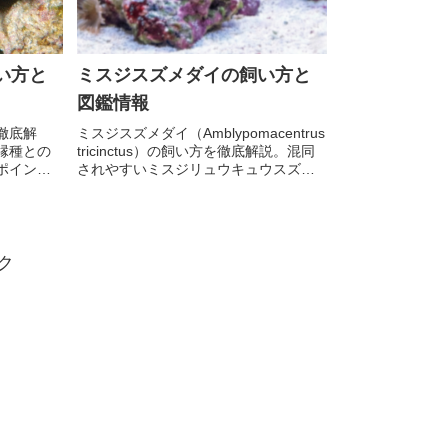
い方と
ミスジスズメダイの飼い方と
図鑑情報
徹底解
ミスジスズメダイ（Amblypomacentrus
縁種との
tricinctus）の飼い方を徹底解説。混同
ポイント
されやすいミスジリュウキュウスズメ
ダイとの見分け方、最新の分類情報、
深場に生息する本種ならではの飼育環
境まで詳しく紹介。
ク