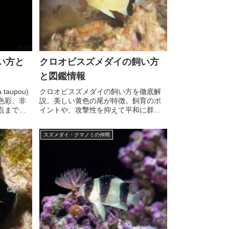
い方と
クロオビスズメダイの飼い方
と図鑑情報
taupou)
クロオビスズメダイの飼い方を徹底解
色彩、非
説。美しい黄色の尾が特徴。飼育のポ
点まで詳
イントや、攻撃性を抑えて平和に群泳
させるコツ、繁殖方法まで詳しく紹
介。
スズメダイ・クマノミの仲間