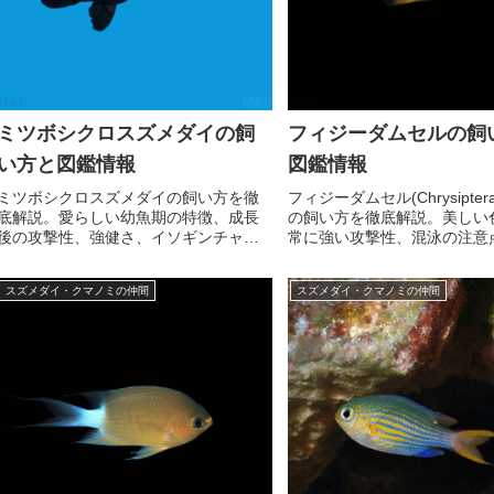
ミツボシクロスズメダイの飼
フィジーダムセルの飼
い方と図鑑情報
図鑑情報
ミツボシクロスズメダイの飼い方を徹
フィジーダムセル(Chrysiptera 
底解説。愛らしい幼魚期の特徴、成長
の飼い方を徹底解説。美しい
後の攻撃性、強健さ、イソギンチャク
常に強い攻撃性、混泳の注意
との関係まで詳しく紹介。
しく紹介。
スズメダイ・クマノミの仲間
スズメダイ・クマノミの仲間