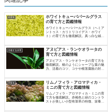
ホワイトキューバパールグラス
前景草
の育て方と図鑑情報
ホワイトキューバパールグラス（ヘミア
ントゥス・カリトリコイデス・ホワイ
ト）の育て方を徹底解説。真っ白な絨毯
を作るための光量、CO2、硬度管理、先
祖返りへの対策まで詳しく紹介。
アヌビアス・ランケオラータの
活着する水草
育て方と図鑑情報
アヌビアス・ランケオラータの育て方を
徹底解説。槍のようにシャープな葉の魅
力、活着のコツ、コケや根茎腐敗の対策
まで、専門的な情報を詳しく紹介しま
す。
リムノフィラ・アロマティカ・
中景草
ミニの育て方と図鑑情報
リムノフィラ・アロマティカ・ミニの育
て方を徹底解説。赤褐色と緑のコントラ
ストが美しい小型有茎草の特徴、栄養不
足による溶解を防ぐポイント、組織培養
による安全な導入方法まで詳しく紹介。