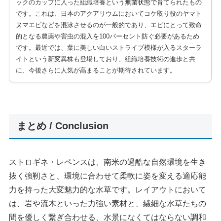
ックのカップに入った組織培養という無菌状態で育てられたもの
です。これは、日本のアクアリウムにおいてコケ取り役のヤマト
ヌマエビなどを混泳させるのが一般的であり、エビにとって致命
的となる農薬や害虫の混入を100パーセント防ぐ必要があるため
です。最近では、葉に美しい白いストライプ模様が入るスターラ
イトという新変異株も登場しており、組織培養技術の進歩と共
に、今後さらに人気が高まることが期待されています。
まとめ / Conclusion
ストロギネ・レペンスは、南米の過酷な自然環境を生き
抜く強靭さと、環境に合わせて柔軟に姿を変える適応能
力を持った大変魅力的な水草です。レイアウトにおいて
は、岩や流木といった力強い素材と、繊細な水草たちの
間を優しく繋ぎ合わせる、水景になくてはならない調和