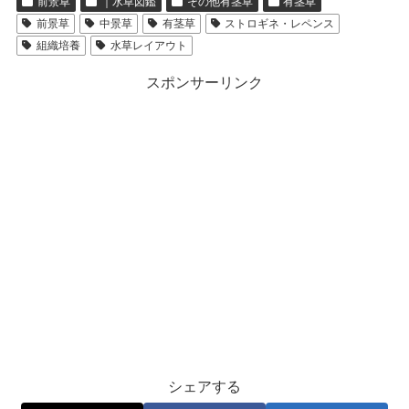
前景草
｜水草図鑑
その他有茎草
有茎草
前景草
中景草
有茎草
ストロギネ・レペンス
組織培養
水草レイアウト
スポンサーリンク
シェアする