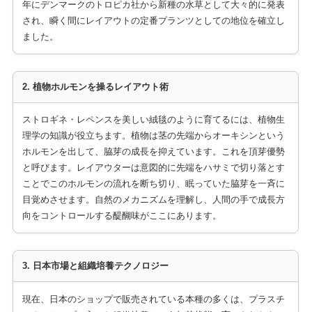
年にデンマークのトロピカ社から新種の水草として大々的に発表
され、瞬く間にレイアウトの定番プランツとしての地位を確立し
ました。
2. 植物ホルモンを操るレイアウト術
ストロギネ・レペンスを美しい絨毯のように育てるには、植物生
理学の知識が役立ちます。植物は茎の先端からオーキシンという
ホルモンを出して、脇芽の成長を抑えています。これを頂芽優勢
と呼びます。レイアウターは意図的に先端をハサミで切り落とす
ことでこのホルモンの流れを断ち切り、眠っていた脇芽を一斉に
目覚めさせます。自然のメカニズムを理解し、人間の手で成長方
向をコントロールする醍醐味がここにあります。
3. 日本市場と組織培養テクノロジー
現在、日本のショップで販売されている本種の多くは、プラスチ