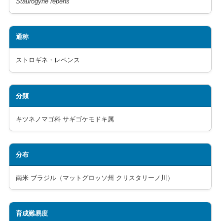
Staurogyne repens
通称
ストロギネ・レペンス
分類
キツネノマゴ科 サギゴケモドキ属
分布
南米 ブラジル（マットグロッソ州 クリスタリーノ川）
育成難易度