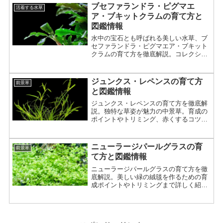
ブセファランドラ・ピグマエ
活着する水草
ア・ブキットクラムの育て方と
図鑑情報
水中の宝石とも呼ばれる美しい水草、ブ
セファランドラ・ピグマエア・ブキット
クラムの育て方を徹底解説。コレクショ
ン性が高く人気。光量、底床、増やし
方、活着方法まで詳しく紹介。
ジュンクス・レペンスの育て方
前景草
と図鑑情報
ジュンクス・レペンスの育て方を徹底解
説。独特な草姿が魅力の中景草。育成の
ポイントやトリミング、赤くするコツま
で詳しく紹介。
ニューラージパールグラスの育
前景草
て方と図鑑情報
ニューラージパールグラスの育て方を徹
底解説。美しい緑の絨毯を作るための育
成ポイントやトリミングまで詳しく紹
介。