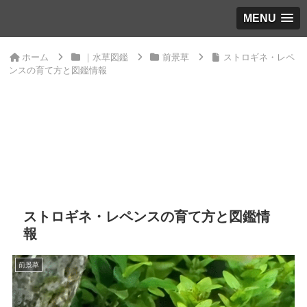
MENU
ホーム
｜水草図鑑
前景草
ストロギネ・レペ
ンスの育て方と図鑑情報
ストロギネ・レペンスの育て方と図鑑情
報
前景草