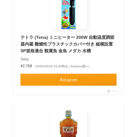
テトラ (Tetra) ミニヒーター 200W 自動温度調節
器内蔵 難燃性プラスチックカバー付き 縦横設置
SP規格適合 観賞魚 金魚 メダカ 水槽
Tetra
¥2,768
（2025/10/16 23:42時点 | Amazon調べ）
Amazon
ポチップ