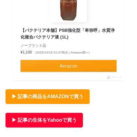
【バクテリア本舗】PSB強化型「卑弥呼」水質浄
化複合バクテリア液 (1L)
ノーブランド品
¥1,100
（2025/10/16 01:47時点 | Amazon調べ）
Amazon
ポチップ
▶ 記事の商品をAMAZONで買う
▶ 記事の生体をYahooで買う