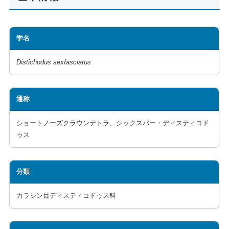
学名
Distichodus sexfasciatus
通称
ショートノーズクラウンテトラ、シックスバー・ディスティコド
ゥス
分類
カラシン目ディスティコドゥス科