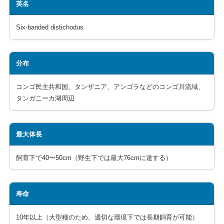
英名
Six-banded distichodus
分布
コンゴ民主共和国、タンザニア、アンゴラなどのコンゴ川流域、
タンガニーカ湖周辺
最大体長
飼育下で40〜50cm（野生下では最大76cmに達する）
寿命
10年以上（大型種のため、適切な環境下では長期飼育が可能）