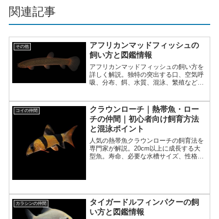
関連記事
アフリカンマッドフィッシュの
その他
飼い方と図鑑情報
アフリカンマッドフィッシュの飼い方を
詳しく解説。独特の突出する口、空気呼
吸、分布、餌、水質、混泳、繁殖など、
特徴と飼育のポイントを紹介。
クラウンローチ｜熱帯魚・ロー
コイの仲間
チの仲間｜初心者向け飼育方法
と混泳ポイント
人気の熱帯魚クラウンローチの飼育法を
専門家が解説。20cm以上に成長する大
型魚。寿命、必要な水槽サイズ、性格と
混泳、スネール対策、白点病の注意点ま
で網羅。長期飼育の覚悟が必要です。
タイガードルフィンパクーの飼
カラシンの仲間
い方と図鑑情報