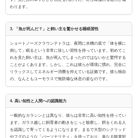
わります。
3. 「魚が死んだ？」と飼い主を驚かせる睡眠習性
ショートノーズクラウンテトラは、夜間に水槽の底で「体を横に
倒して」眠るという非常に珍しい習性を持っています。初めてこ
れを見た飼い主は、魚が死んでしまったのではないかと驚愕する
ことがよくあります。しかし、これは彼らが環境に慣れ、完全に
リラックスしてエネルギー消費を抑えている証拠です。彼ら独自
の、なんともユーモラスで無防備な休息の姿なのです。
4. 高い知性と人間への認識能力
一般的なカラシンとは異なり、彼らは非常に高い知性を持ってい
ます。ガラス越しに飼育者の動きをじっと観察し、餌をくれる人
を認識して寄ってくるようになります。まるで大型のシクリッド
やフグのような「パーソナリティ」を持っており、単なる観賞対