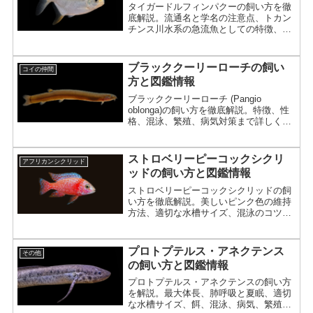
タイガードルフィンパクーの飼い方を徹
底解説。流通名と学名の注意点、トカン
チンス川水系の急流魚としての特徴、水
流管理、植物質中心の餌、混泳、飛び出
し対策まで詳しく紹介。
ブラッククーリーローチの飼い
コイの仲間
方と図鑑情報
ブラッククーリーローチ (Pangio
oblonga)の飼い方を徹底解説。特徴、性
格、混泳、繁殖、病気対策まで詳しく紹
介。
ストロベリーピーコックシクリ
アフリカンシクリッド
ッドの飼い方と図鑑情報
ストロベリーピーコックシクリッドの飼
い方を徹底解説。美しいピンク色の維持
方法、適切な水槽サイズ、混泳のコツ、
腹水病対策まで詳しく紹介。
プロトプテルス・アネクテンス
その他
の飼い方と図鑑情報
プロトプテルス・アネクテンスの飼い方
を解説。最大体長、肺呼吸と夏眠、適切
な水槽サイズ、餌、混泳、病気、繁殖、