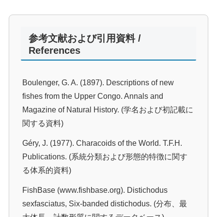
参考文献および引用資料 /
References
Boulenger, G. A. (1897). Descriptions of new
fishes from the Upper Congo. Annals and
Magazine of Natural History. (学名および初記載に
関する資料)
Géry, J. (1977). Characoids of the World. T.F.H.
Publications. (系統分類および形態的特徴に関す
る体系的資料)
FishBase (www.fishbase.org). Distichodus
sexfasciatus, Six-banded distichodus. (分布、最