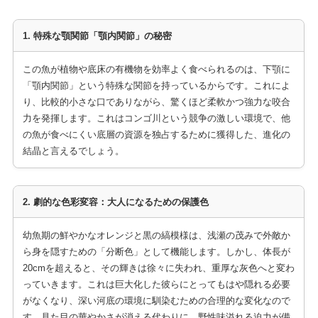
1. 特殊な顎関節「顎内関節」の秘密
この魚が植物や底床の有機物を効率よく食べられるのは、下顎に
「顎内関節」という特殊な関節を持っているからです。これによ
り、比較的小さな口でありながら、驚くほど柔軟かつ強力な咬合
力を発揮します。これはコンゴ川という競争の激しい環境で、他
の魚が食べにくい底層の資源を独占するために獲得した、進化の
結晶と言えるでしょう。
2. 劇的な色彩変容：大人になるための保護色
幼魚期の鮮やかなオレンジと黒の縞模様は、浅瀬の茂みで外敵か
ら身を隠すための「分断色」として機能します。しかし、体長が
20cmを超えると、その輝きは徐々に失われ、重厚な灰色へと変わ
っていきます。これは巨大化した彼らにとってもはや隠れる必要
がなくなり、深い河底の環境に馴染むための合理的な変化なので
す。見た目の華やかさが消える代わりに、野性味溢れる迫力が備