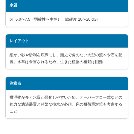
水質
pH 6.0〜7.5（弱酸性〜中性）、総硬度 10〜20 dGH
レイアウト
細かい砂や砂利を底床にし、頑丈で角のない大型の流木や石を配
置。水草は食害されるため、生きた植物の植栽は困難
注意点
排泄物が多く水質が悪化しやすいため、オーバーフロー式などの
強力な濾過装置と頻繁な換水が必須。床の耐荷重対策も考慮する
こと