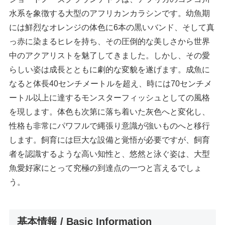
水系を象徴する大型のアフリカンカラシンです。幼魚期
には鮮烈なオレンジの体色に6本の黒いバンド、そして真
っ赤に染まるヒレを持ち、その圧倒的な美しさから世界
中のアクアリストを魅了してきました。しかし、その愛
らしい姿は成長とともに劇的な変貌を遂げます。成魚に
なると体長40センチメートルを超え、時には70センチメ
ートル以上に達するモンスターフィッシュとしての風格
を現します。体色も次第に落ち着いた灰色へと変化し、
性格も非常にパワフルで縄張り意識が強いものへと移行
します。飼育には巨大な設備と覚悟が必要ですが、飼育
者を認識するような高い知性と、悠然と泳ぐ姿は、大型
魚愛好家にとって究極の到達点の一つと言えるでしょ
う。
基本情報 / Basic Information