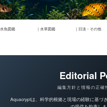
水魚図鑑
｜水草図鑑
｜日淡・その他
Editorial P
編集方針と情報の正確
Aquacryptは、科学的根拠と現場の経験に
の提供を約束しま