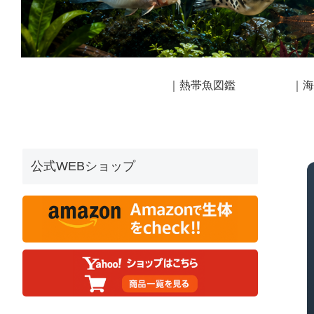
｜熱帯魚図鑑
｜海
公式WEBショップ