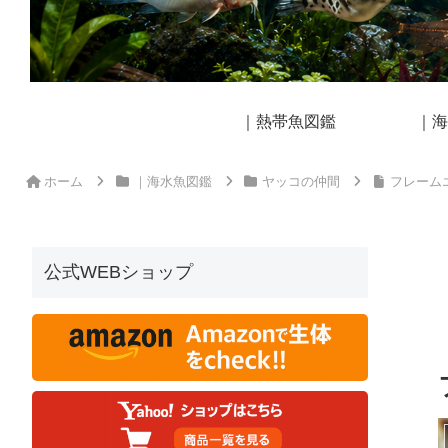
｜熱帯魚図鑑
｜海
ホーム
｜海水魚図鑑
ヤッコの仲間
フレーム
公式WEBショップ