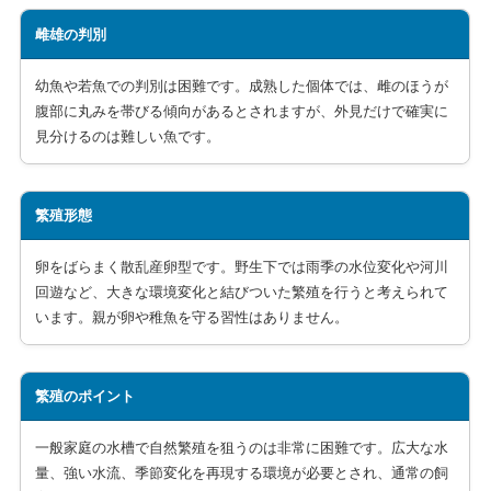
雌雄の判別
幼魚や若魚での判別は困難です。成熟した個体では、雌のほうが
腹部に丸みを帯びる傾向があるとされますが、外見だけで確実に
見分けるのは難しい魚です。
繁殖形態
卵をばらまく散乱産卵型です。野生下では雨季の水位変化や河川
回遊など、大きな環境変化と結びついた繁殖を行うと考えられて
います。親が卵や稚魚を守る習性はありません。
繁殖のポイント
一般家庭の水槽で自然繁殖を狙うのは非常に困難です。広大な水
量、強い水流、季節変化を再現する環境が必要とされ、通常の飼