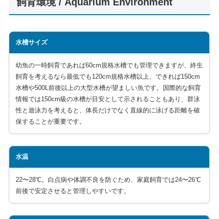
飼育環境 / Aquarium Environment
水槽サイズ
幼魚の一時飼育であれば60cm規格水槽でも管理できますが、終生
飼育を考えるなら最低でも120cm規格水槽以上、できれば150cm
水槽や500L前後以上の大型水槽が望ましい魚です。国際的な飼育
情報では150cm級の水槽が目安として示されることもあり、群泳
性と遊泳力を考えると、体長だけでなく直線的に泳げる距離を確
保することが重要です。
水温
22〜28℃。白点病や体調不良を防ぐため、家庭飼育では24〜26℃
前後で安定させると管理しやすいです。