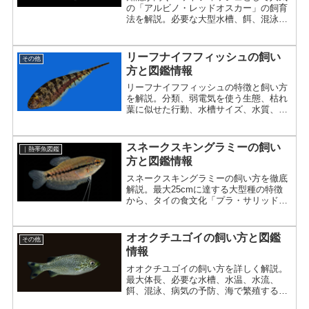
の「アルビノ・レッドオスカー」の飼育
法を解説。必要な大型水槽、餌、混泳の
注意点まで、その魅力を最大限に引き出
すポイントを網羅。
リーフナイフフィッシュの飼い
その他
方と図鑑情報
リーフナイフフィッシュの特徴と飼い方
を解説。分類、弱電気を使う生態、枯れ
葉に似せた行動、水槽サイズ、水質、
餌、混泳、病気対策まで紹介します。
スネークスキングラミーの飼い
｜熱帯魚図鑑
方と図鑑情報
スネークスキングラミーの飼い方を徹底
解説。最大25cmに達する大型種の特徴
から、タイの食文化「プラ・サリッド」
としての背景、繁殖のコツまで詳しく紹
介。
オオクチユゴイの飼い方と図鑑
その他
情報
オオクチユゴイの飼い方を詳しく解説。
最大体長、必要な水槽、水温、水流、
餌、混泳、病気の予防、海で繁殖する生
活史まで紹介。