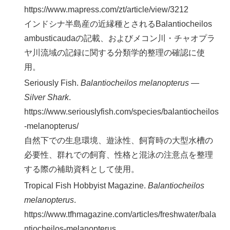
https://www.mapress.com/zt/article/view/3212
インドシナ半島産の近縁種とされるBalantiocheilos
ambusticaudaの記載、およびメコン川・チャオプラ
ヤ川流域の記録に関する分類学的整理の確認に使
用。
Seriously Fish.
Balantiocheilos melanopterus —
Silver Shark
.
https://www.seriouslyfish.com/species/balantiocheilos
-melanopterus/
自然下での生息環境、遊泳性、飼育時の大型水槽の
必要性、群れでの飼育、性格と混泳の注意点を整理
する際の補助資料として使用。
Tropical Fish Hobbyist Magazine.
Balantiocheilos
melanopterus
.
https://www.tfhmagazine.com/articles/freshwater/bala
ntiocheilos-melanopterus