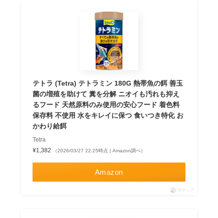
テトラ (Tetra) テトラミン 180G 熱帯魚の餌 善玉
菌の増殖を助けて 糞を分解 ニオイも汚れも抑え
るフード 天然原料のみ使用の安心フード 着色料
保存料 不使用 水をキレイに保つ 食いつき特化 お
かわり給餌
Tetra
¥1,382
（2026/03/27 22:25時点 | Amazon調べ）
Amazon
ポチップ