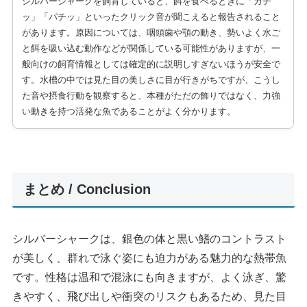
シルバーシャークを飼育していると、餌を食べるときに「カチ
ッ」「パチッ」といったクリック音が聞こえると報告されること
があります。原因については、咽頭歯や顎の動き、勢いよく水ご
と餌を吸い込む動作などが関係している可能性がありますが、一
般向けの飼育情報としては確定的に説明しすぎないほうが安全で
す。水槽の中では見た目の美しさに目が行きがちですが、こうし
た音や摂食行動を観察すると、本種がただの飾りではなく、力強
い動きを持つ活発な魚であることがよく分かります。
まとめ / Conclusion
シルバーシャークは、銀色の体と黒い鰭のコントラスト
が美しく、群れで泳ぐ姿にも迫力がある魅力的な熱帯魚
です。性格は温和で混泳にも向きますが、よく泳ぎ、驚
きやすく、飛び出しや衝突のリスクもあるため、見た目