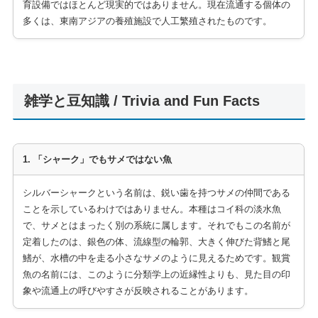
育設備ではほとんど現実的ではありません。現在流通する個体の
多くは、東南アジアの養殖施設で人工繁殖されたものです。
雑学と豆知識 / Trivia and Fun Facts
1. 「シャーク」でもサメではない魚
シルバーシャークという名前は、鋭い歯を持つサメの仲間である
ことを示しているわけではありません。本種はコイ科の淡水魚
で、サメとはまったく別の系統に属します。それでもこの名前が
定着したのは、銀色の体、流線型の輪郭、大きく伸びた背鰭と尾
鰭が、水槽の中を走る小さなサメのように見えるためです。観賞
魚の名前には、このように分類学上の近縁性よりも、見た目の印
象や流通上の呼びやすさが反映されることがあります。