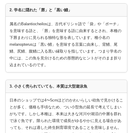
2. 学名に隠れた「唇」と「黒い鰭」
属名のBalantiocheilosは、古代ギリシャ語で「袋」や「ポーチ」
を意味する語と、「唇」を意味する語に由来するとされ、本種の
下唇まわりに見られる独特な形を表しています。種小名の
melanopterusは「黒い鰭」を意味する言葉に由来し、背鰭、尾
鰭、尻鰭、腹鰭に入る黒い縁取りを指しています。つまり学名の
中には、この魚を見分けるための形態的なヒントがそのまま折り
込まれているのです。
3. 小さく売られていても、本質は大型遊泳魚
日本のショップでは4〜5cmほどのかわいらしい幼魚で見かけるこ
とが多く、価格も手頃なため、つい小型魚の延長で考えてしまい
がちです。しかし本種は、本来は大きな河川や湖沼の中層を群れ
で泳ぐ魚です。限られた環境で成長がゆるやかに見える場合があ
っても、それは適した終生飼育環境であることを意味しません。