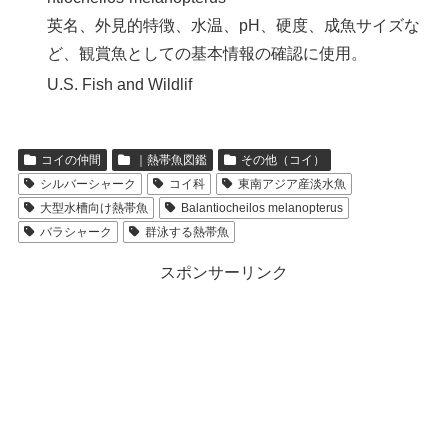
英名、外見的特徴、水温、pH、硬度、成魚サイズな
ど、観賞魚としての基本情報の確認に使用。
U.S. Fish and Wildlif
コイの仲間
｜熱帯魚図鑑
その他（コイ）
シルバーシャーク
コイ科
東南アジア産淡水魚
大型水槽向け熱帯魚
Balantiocheilos melanopterus
バラシャーク
群泳する熱帯魚
スポンサーリンク