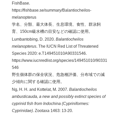
FishBase.
https://fishbase.se/summary/Balantiocheilos-
melanopterus
学名、分類、最大体長、生息環境、食性、群泳飼
育、150cm級水槽の目安などの確認に使用。
Lumbantobing, D. 2020.
Balantiocheilos
melanopterus
. The IUCN Red List of Threatened
Species 2020: e.T149451010A90331546.
https://www.iucnredlist.org/species/149451010/90331
546
野生個体群の保全状況、危急種評価、分布域での減
少傾向に関する確認に使用。
Ng, H. H. and Kottelat, M. 2007.
Balantiocheilos
ambusticauda, a new and possibly extinct species of
cyprinid fish from Indochina (Cypriniformes:
Cyprinidae)
. Zootaxa 1463: 13-20.