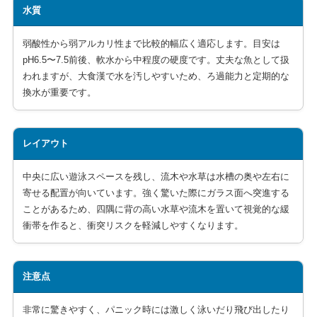
水質
弱酸性から弱アルカリ性まで比較的幅広く適応します。目安は
pH6.5〜7.5前後、軟水から中程度の硬度です。丈夫な魚として扱
われますが、大食漢で水を汚しやすいため、ろ過能力と定期的な
換水が重要です。
レイアウト
中央に広い遊泳スペースを残し、流木や水草は水槽の奥や左右に
寄せる配置が向いています。強く驚いた際にガラス面へ突進する
ことがあるため、四隅に背の高い水草や流木を置いて視覚的な緩
衝帯を作ると、衝突リスクを軽減しやすくなります。
注意点
非常に驚きやすく、パニック時には激しく泳いだり飛び出したり