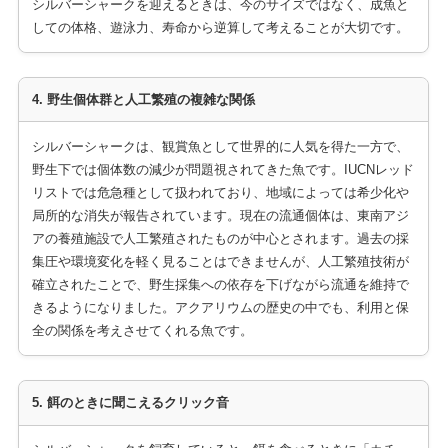
シルバーシャークを迎えるときは、今のサイズではなく、成魚と
しての体格、遊泳力、寿命から逆算して考えることが大切です。
4. 野生個体群と人工繁殖の複雑な関係
シルバーシャークは、観賞魚として世界的に人気を得た一方で、
野生下では個体数の減少が問題視されてきた魚です。IUCNレッド
リストでは危急種として扱われており、地域によっては希少化や
局所的な消失が報告されています。現在の流通個体は、東南アジ
アの養殖施設で人工繁殖されたものが中心とされます。過去の採
集圧や環境変化を軽く見ることはできませんが、人工繁殖技術が
確立されたことで、野生採集への依存を下げながら流通を維持で
きるようになりました。アクアリウムの歴史の中でも、利用と保
全の関係を考えさせてくれる魚です。
5. 餌のときに聞こえるクリック音