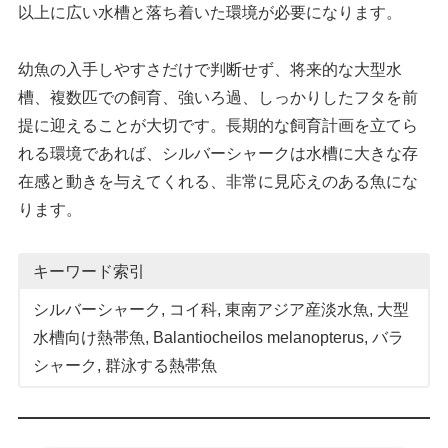
以上に広い水槽と落ち着いた環境が必要になります。
幼魚の入手しやすさだけで判断せず、将来的な大型水
槽、複数匹での飼育、強いろ過、しっかりしたフタを前
提に迎えることが大切です。長期的な飼育計画を立てら
れる環境であれば、シルバーシャークは水槽に大きな存
在感と動きを与えてくれる、非常に見応えのある魚にな
ります。
キーワード索引
シルバーシャーク
, 
コイ科
, 
東南アジア産淡水魚
, 
大型
水槽向け熱帯魚
, 
Balantiocheilos melanopterus
, 
バラ
シャーク
, 
群泳する熱帯魚