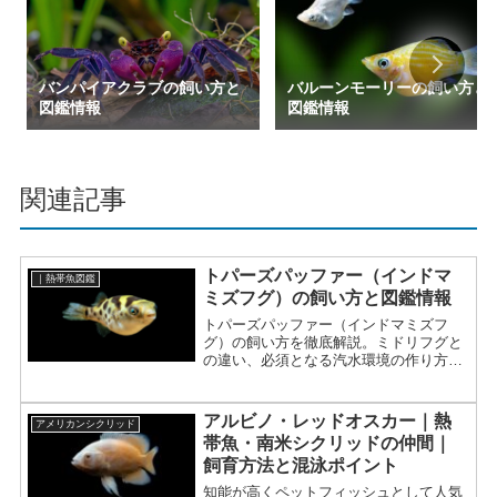
バンパイアクラブの飼い方と
バルーンモーリーの飼い方と
図鑑情報
図鑑情報
関連記事
トパーズパッファー（インドマ
｜熱帯魚図鑑
ミズフグ）の飼い方と図鑑情報
トパーズパッファー（インドマミズフ
グ）の飼い方を徹底解説。ミドリフグと
の違い、必須となる汽水環境の作り方、
サドル模様の特徴まで詳しく紹介。
アルビノ・レッドオスカー｜熱
アメリカンシクリッド
帯魚・南米シクリッドの仲間｜
飼育方法と混泳ポイント
知能が高くペットフィッシュとして人気