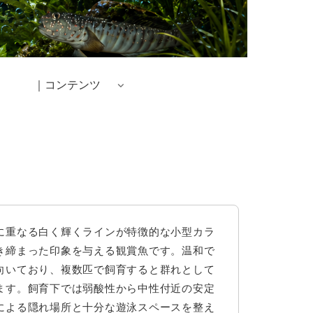
｜コンテンツ
に重なる白く輝くラインが特徴的な小型カラ
き締まった印象を与える観賞魚です。温和で
向いており、複数匹で飼育すると群れとして
ます。飼育下では弱酸性から中性付近の安定
による隠れ場所と十分な遊泳スペースを整え