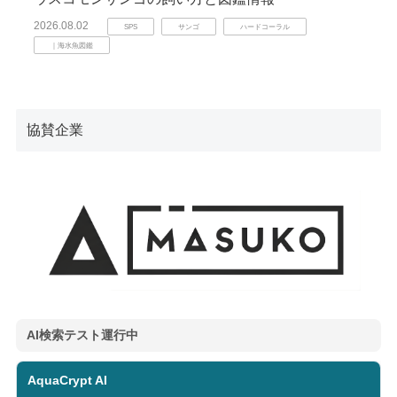
2026.08.02
SPS
サンゴ
ハードコーラル
｜海水魚図鑑
協賛企業
AI検索テスト運行中
AquaCrypt AI