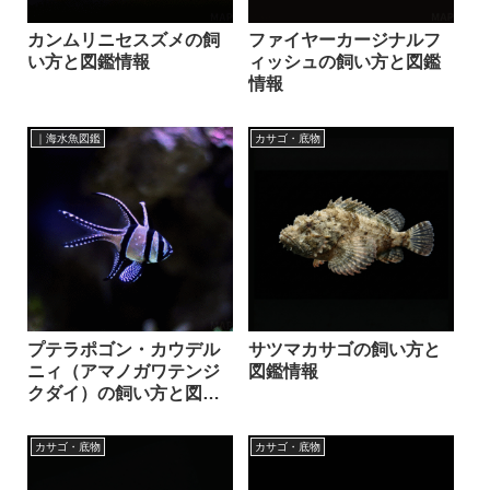
カンムリニセスズメの飼
ファイヤーカージナルフ
い方と図鑑情報
ィッシュの飼い方と図鑑
情報
｜海水魚図鑑
カサゴ・底物
プテラポゴン・カウデル
サツマカサゴの飼い方と
ニィ（アマノガワテンジ
図鑑情報
クダイ）の飼い方と図鑑
情報
カサゴ・底物
カサゴ・底物