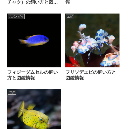
チャク）の飼い方と図鑑
報
情報
スズメダイ
エビ
フィジーダムセルの飼い
フリソデエビの飼い方と
方と図鑑情報
図鑑情報
フグ