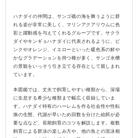
ハナダイの仲間は、サンゴ礁の海を舞うように群
れる姿が非常に美しく、マリンアクアリウムに色
彩と躍動感を与えてくれるグループです。サクラ
ダイやキンギョハナダイに代表されるように、ピ
ンクやオレンジ、イエローといった暖色系の鮮や
かなグラデーションを持つ種が多く、サンゴ水槽
の景観をいっそう引き立てる存在として親しまれ
ています。
本図鑑では、丈夫で飼育しやすい種類から、深場
に生息する希少な種類まで幅広く収録していま
す。ハナダイ特有のハーレムを作る社会性や性転
換の生態、代謝が早いため回数を分けた給餌が必
要な点など、長期飼育のコツを解説します。複数
飼育による群泳の楽しみ方や、他の魚との混泳相