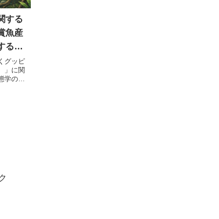
関する
賞魚産
する包
くグッピ
）」に関
態学の知
動物福祉
ド。
ク