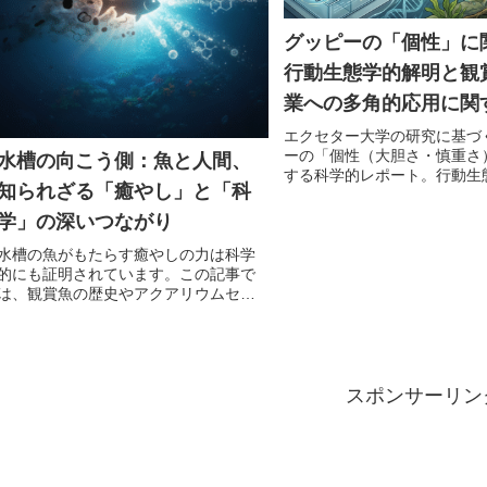
グッピーの「個性」に
行動生態学的解明と観
業への多角的応用に関
括的研究報告書
エクセター大学の研究に基づ
ーの「個性（大胆さ・慎重さ
水槽の向こう側：魚と人間、
する科学的レポート。行動生
知られざる「癒やし」と「科
見を観賞魚販売や飼育管理、
に応用するための実践的ガイ
学」の深いつながり
水槽の魚がもたらす癒やしの力は科学
的にも証明されています。この記事で
は、観賞魚の歴史やアクアリウムセラ
ピーの効果から、ゼブラフィッシュが
再生医療など最先端科学に貢献する役
割まで、魚と人間の深淵なる関係を解
説します。
スポンサーリン